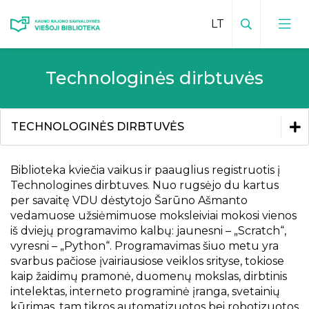
Paieška
Technologinės dirbtuvės
Viešosios bibliotekos kontaktai
Vadovas
Padalinių kontaktai
TECHNOLOGINĖS DIRBTUVĖS
Padalinių veiklų planai
Bibliotekos leidiniai
Mokamos paslaugos padaliniuose
Kviečiame suaugusiuosius
Biblioteka kviečia vaikus ir paauglius registruotis į
Inovatyvūs kraštotyros darbai
Teikiamos paslaugos
Technologines dirbtuves. Nuo rugsėjo du kartus
Facebook padaliniuose
Kraštiečiai
per savaitę VDU dėstytojo Šarūno Ašmanto
Mėnesio veiklų planas
Kviečiame vaikus
Vaikų centras
vedamuose užsiėmimuose moksleiviai mokosi vienos
Kauno rajonas spaudoje
iš dviejų programavimo kalbų: jaunesni – „Scratch“,
Bibliotekos istorija
Edukacijos vaikams
vyresni – „Python“. Programavimas šiuo metu yra
Virtualios edukacijos
Elektroninis kraštotyros katalogas
Vizija, misija, tikslai
Klubas 0+
svarbus pačiose įvairiausiose veiklos srityse, tokiose
Būreliai ir klubai
Renginių transliacijos
kaip žaidimų pramonė, duomenų mokslas, dirbtinis
Istoriniai, kultūriniai ir gamtos paminklai
Bibliotekos
Apdovanojimai
intelektas, interneto programinė įranga, svetainių
Sensorinis kambarys
Vaizdo įrašai
Viešoji biblioteka ir padaliniai spaudoje
Meninės fotografijos ir video kūrimo studija
kūrimas, tam tikros automatizuotos bei robotizuotos