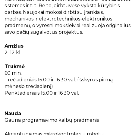
Projektai
sistemos ir t. t. Be to, dirbtuvėse vyksta kūrybinis
Kraštotyrinės virtualios parodos
darbas. Naujokai mokosi dirbti su įrankiais,
Technologinės dirbtuvės
mechanikos ir elektrotechnikos-elektronikos
Piligrimų keliai Kauno rajone
pradmenų, o vyresni moksleiviai realizuoja originalius
savo pačių sugalvotus projektus.
Savanorystė
Amžius
2–12 kl.
Susitikime kūryboje
Trukmė
60 min.
Trečiojo amžiaus universitetas
Trečiadieniais 15.00 ir 16.30 val. (išskyrus pirmą
mėnesio trečiadienį)
Penktadieniais 15.00 ir 16.30 val.
O.K. dailės klubas
Nauda
Virtualus skaitytojų klubas
Gauna programavimo kalbų pradmenis
Akcentuojamas mikrokontrolerių, robotų