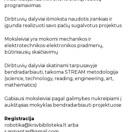
Skaitytojų klubas bibliotekoje
programavimas
Dirbtuvių dalyviai išmoksta naudotis įrankiais ir
Sensorinis kambarys
įgunda realizuoti savo pačių sugalvotus projektus
Moksleiviai yra mokomi mechanikos ir
Sensoriniai skaitymai
elektrotechnikos-elektronikos pradmenų,
būtiniausių skaičiavimų
Technologijos kūrybai
Dirbtuvių dalyviai skatinami tarpusavyje
bendradarbiauti, taikoma STREAM metodologija
(science, technology, reading, engineering, art,
Skaitmeninio kūrybiškumo konkursas
mathematics)
„Įženk į knygos pasaulį“
Gabiausi moksleiviai pagal galimybes nukreipiami į
aukštąsias mokyklas bendradarbiauti projektuose
Asmeninės konsultacijos informacinio
raštingumo klausimais
Registracija
robotika@krsvbiblioteka.lt
arba
s.asmantas@gmail.com