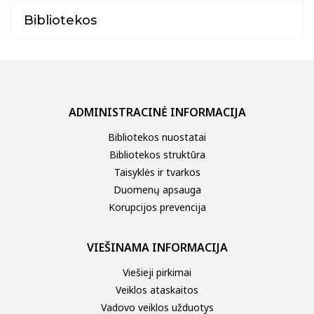
Projektai
Bibliotekos
Kraštotyrinės virtualios parodos
Piligrimų keliai Kauno rajone
ADMINISTRACINĖ INFORMACIJA
Bibliotekos nuostatai
Bibliotekos struktūra
Taisyklės ir tvarkos
Duomenų apsauga
Korupcijos prevencija
VIEŠINAMA INFORMACIJA
Viešieji pirkimai
Veiklos ataskaitos
Vadovo veiklos užduotys