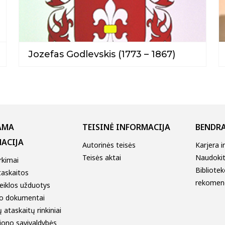
Jozefas Godlevskis (1773 – 1867)
AMA
TEISINĖ INFORMACIJA
BENDRA
ACIJA
Autorinės teisės
Karjera i
Teisės aktai
Naudokitė
irkimai
Bibliotek
taskaitos
rekomen
eiklos užduotys
o dokumentai
 ataskaitų rinkiniai
jono savivaldybės