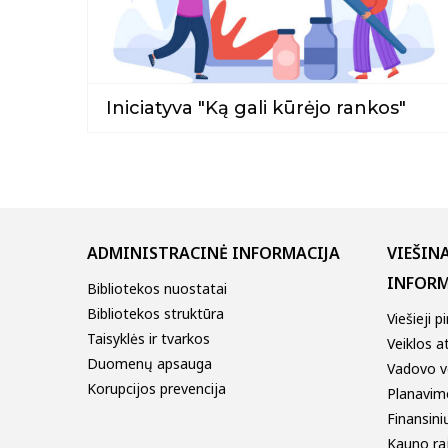
Iniciatyva "Ką gali kūrėjo rankos"
ADMINISTRACINĖ INFORMACIJA
VIEŠIN
INFORM
Bibliotekos nuostatai
Bibliotekos struktūra
Viešieji p
Taisyklės ir tvarkos
Veiklos a
Duomenų apsauga
Vadovo v
Korupcijos prevencija
Planavim
Finansinių
Kauno ra