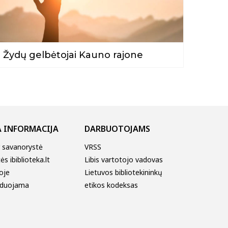
Žydų gelbėtojai Kauno rajone
 INFORMACIJA
DARBUOTOJAMS
r savanorystė
VRSS
s ibiblioteka.lt
Libis vartotojo vadovas
oje
Lietuvos bibliotekininkų
duojama
etikos kodeksas