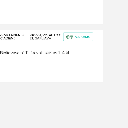
–PENKTADIENIS
KRSVB, VYTAUTO G.
VAIKAMS
ČIADIENĮ)
21, GARLIAVA
liovasara" 11–14 val., skirtas 1–4 kl.