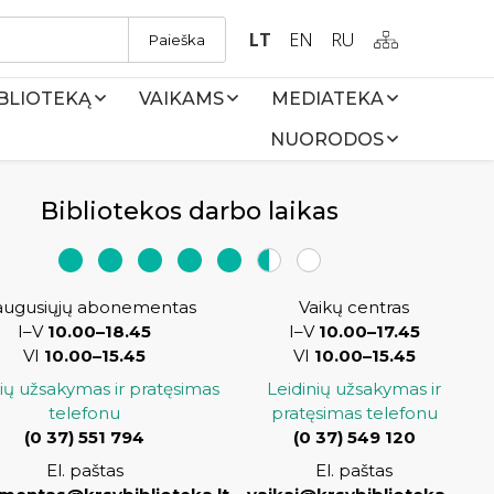
LT
EN
RU
Paieška
IBLIOTEKĄ
VAIKAMS
MEDIATEKA
NUORODOS
Bibliotekos darbo laikas
augusiųjų abonementas
Vaikų centras
I–V
10.00–18.45
I–V
10.00–17.45
VI
10.00–15.45
VI
10.00–15.45
nių užsakymas ir pratęsimas
Leidinių užsakymas ir
telefonu
pratęsimas telefonu
(
0 37) 551 794
(0 37) 549 120
El. paštas
El. paštas