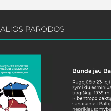
UALIOS PARODOS
Bunda jau Bal
Rugpjūčio 23-ioji
žymi du esminius 
tragiškąjį 1939 m
Ribentropo paktą,
sunaikinusį Baltij
nepriklausomybę, 