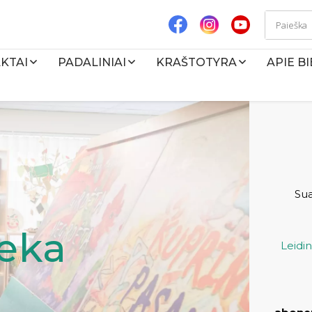
KTAI
PADALINIAI
KRAŠTOTYRA
APIE B
Su
teka
Leidi