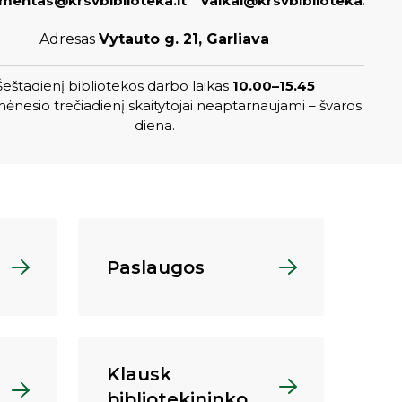
entas@krsvbiblioteka.lt
vaikai@krsvbiblioteka.lt
Adresas
Vytauto g. 21, Garliava
Šeštadienį bibliotekos darbo laikas
10.00–15.45
ėnesio trečiadienį skaitytojai neaptarnaujami – švaros
diena.
Paslaugos
Klausk
bibliotekininko