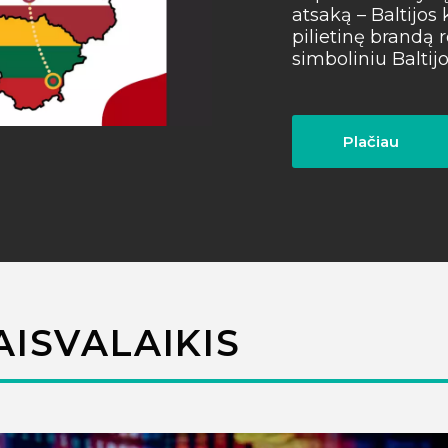
atsaką – Baltijos k
pilietinę brandą 
simboliniu Baltijos
Plačiau
AISVALAIKIS