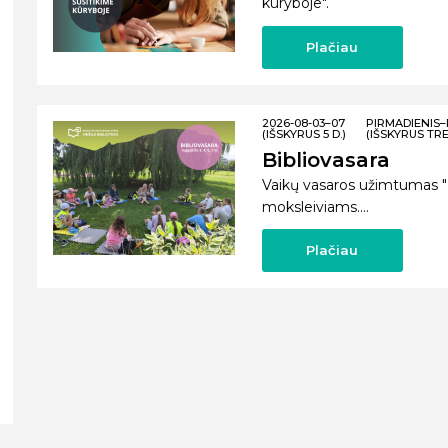
kūryboje".
Plačiau
2026-08-03–07
PIRMADIENIS
(IŠSKYRUS 5 D.)
(IŠSKYRUS TRE
Bibliovasara
Vaikų vasaros užimtumas "Bib
moksleiviams....
Plačiau