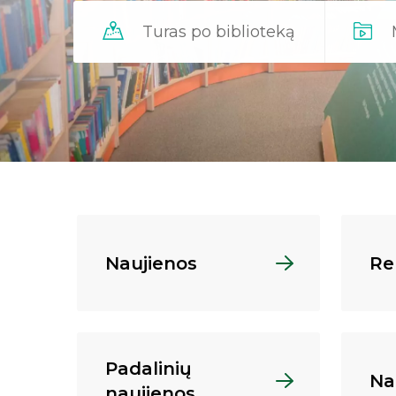
Turas po biblioteką
Naujienos
Re
Padalinių
Na
naujienos