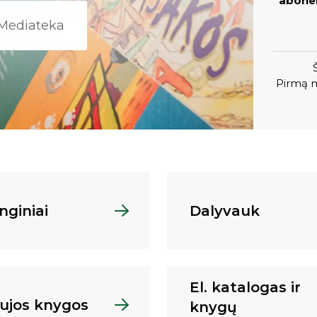
abonem
Mediateka
Pirmą m
nginiai
Dalyvauk
El. katalogas ir
ujos knygos
knygų