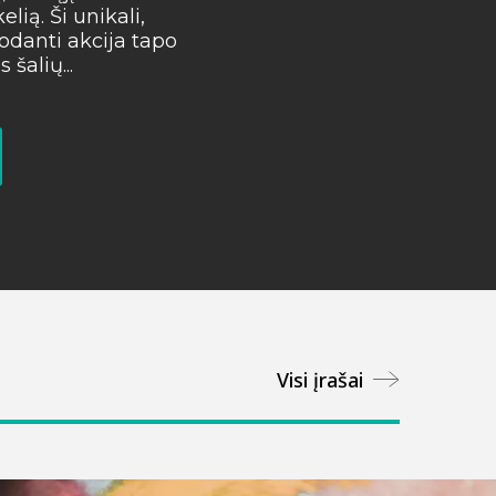
elią. Ši unikali,
rodanti akcija tapo
Plačiau
 šalių...
Visi įrašai