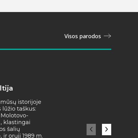
Visos parodos
tija
Instaliacija „Palinkė
Lietuvai“
 mūsų istorijoje
lūžio taškus:
Iš mažos gilės išauga gal
. Molotovo-
ąžuolas, o iš mūsų mažų 
 klastingai
stipri valstybė! Artėjant...
os šalių
ir orųjį 1989 m.