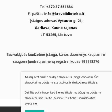
Tel.
+370 37 551884
El. paštas
info@krsvbiblioteka.lt
Įstaigos adresas
Vytauto g. 21,
Garliava, Kauno rajonas
LT-53265, Lietuva
Savivaldybės biudžetinė įstaiga, kurios duomenys kaupiami ir
saugomi Juridinių asmenų registre, kodas 191118276
Duomenų apsauga
Mūsų svetainė naudoja slapukus (angl. cookies). Šie
Mums rūpi Jūsų nuomonė
slapukai naudojami statistikos ir rinkodaros tikslais.
Jei Jūs sutinkate, kad šiems tikslams būtų naudojami
Įvertinkite mus
slapukai, spauskite „Sutinku“ ir toliau naudokitės
svetaine.