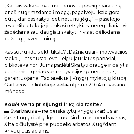
Projektai
„Kartais vakare, baigusi dienos rūpesčių maratoną,
Kraštotyrinės virtualios parodos
prieš nugrimzdama į miegą, pagalvoju: kaip gerai
būtų dar paskaityti, bet neturiu jėgų”, – pasakojo
Piligrimų keliai Kauno rajone
Ieva. Bibliotekoje ji lankosi retsykiais, nereguliariai, vis
žadėdama sau daugiau skaityti ir vis atidėliodama
pažadų įgyvendinimą.
Kas sutrukdo siekti tikslo? „Dažniausiai – motyvacijos
stoka“, – atsidūsta Ieva. Jeigu jaučiatės panašiai,
biblioteka nori Jums padėti! Skaityti drauge ir dalytis
patirtimis – geriausias motyvacijos generatorius,
garantuojame. Tad ateikite į Knygų mylėtojų klubą,
Garliavos bibliotekoje veikiantį nuo 2024 m. vasario
mėnesio.
Kodėl verta prisijungti ir ką čia rasite?
▬ Svarbiausia – ne perskaitytų knygų skaičius ar
išmintingų citatų ilgis, o nuoširdumas, bendravimas,
šilta bičiulystė prie puodelio arbatos, šiugždant
knygų puslapiams.