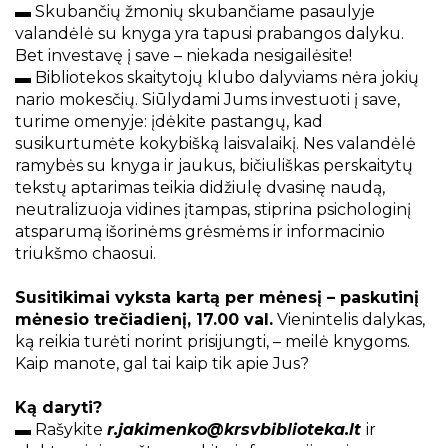
▬ Skubančių žmonių skubančiame pasaulyje
valandėlė su knyga yra tapusi prabangos dalyku.
Bet investavę į save – niekada nesigailėsite!
▬ Bibliotekos skaitytojų klubo dalyviams nėra jokių
nario mokesčių. Siūlydami Jums investuoti į save,
turime omenyje: įdėkite pastangų, kad
susikurtumėte kokybišką laisvalaikį. Nes valandėlė
ramybės su knyga ir jaukus, bičiuliškas perskaitytų
tekstų aptarimas teikia didžiulę dvasinę naudą,
neutralizuoja vidines įtampas, stiprina psichologinį
atsparumą išorinėms grėsmėms ir informacinio
triukšmo chaosui.
Susitikimai vyksta kartą per mėnesį – paskutinį
mėnesio trečiadienį, 17.00 val.
Vienintelis dalykas,
ką reikia turėti norint prisijungti, – meilė knygoms.
Kaip manote, gal tai kaip tik apie Jus?
Ką daryti?
▬
Rašykite
r.jakimenko@krsvbiblioteka.lt
ir