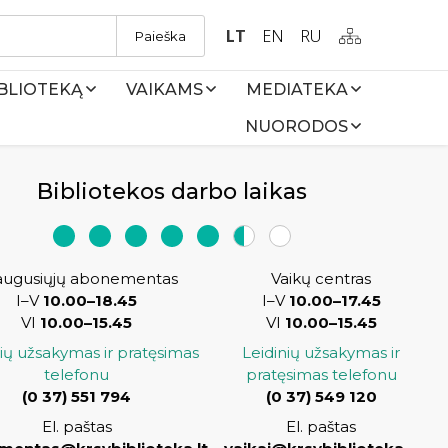
LT
EN
RU
Paieška
IBLIOTEKĄ
VAIKAMS
MEDIATEKA
NUORODOS
Bibliotekos darbo laikas
augusiųjų abonementas
Vaikų centras
I–V
10.00–18.45
I–V
10.00–17.45
VI
10.00–15.45
VI
10.00–15.45
nių užsakymas ir pratęsimas
Leidinių užsakymas ir
telefonu
pratęsimas telefonu
(
0 37) 551 794
(0 37) 549 120
El. paštas
El. paštas