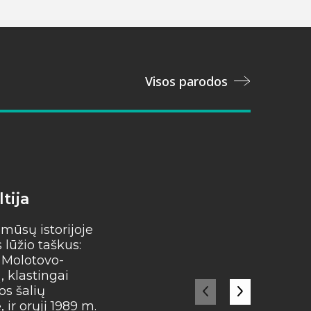
Visos parodos
tija
Instaliacija „Palinkė
Lietuvai“
 mūsų istorijoje
lūžio taškus:
Iš mažos gilės išauga gal
. Molotovo-
ąžuolas, o iš mūsų mažų 
 klastingai
stipri valstybė! Artėjant...
os šalių
ir orųjį 1989 m.