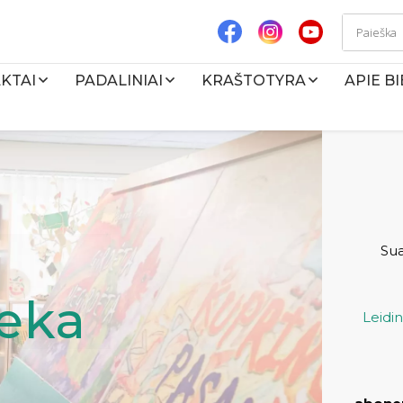
KTAI
PADALINIAI
KRAŠTOTYRA
APIE B
Su
teka
Leidi