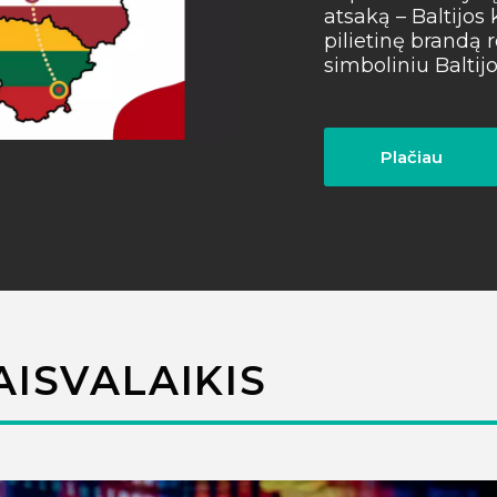
atsaką – Baltijos k
pilietinę brandą 
simboliniu Baltijos
Plačiau
AISVALAIKIS