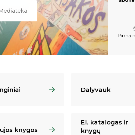
abonem
Mediateka
Pirmą m
nginiai
Dalyvauk
El. katalogas ir
ujos knygos
knygų