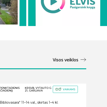
Visos veiklos
–PENKTADIENIS
KRSVB, VYTAUTO G.
VAIKAMS
ČIADIENĮ)
21, GARLIAVA
liovasara" 11–14 val., skirtas 1–4 kl.