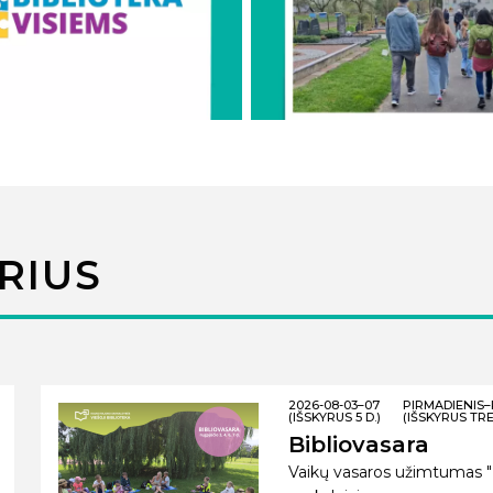
RIUS
2026-08-03–07
PIRMADIENIS
(IŠSKYRUS 5 D.)
(IŠSKYRUS TRE
Bibliovasara
Vaikų vasaros užimtumas "Bib