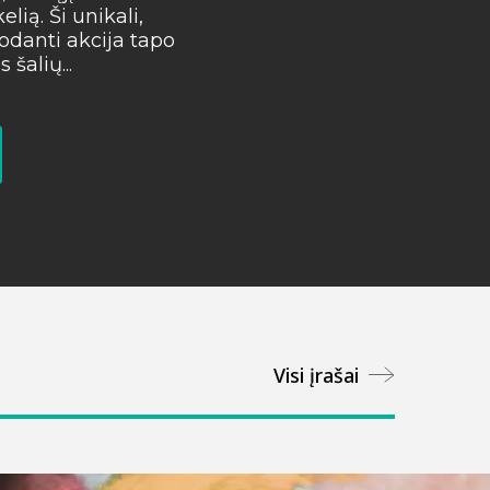
elią. Ši unikali,
rodanti akcija tapo
Plačiau
 šalių...
Visi įrašai