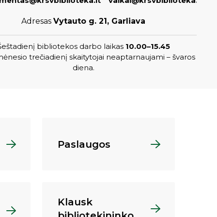
entas@krsvbiblioteka.lt
vaikai@krsvbiblioteka.lt
Adresas
Vytauto g. 21, Garliava
Šeštadienį bibliotekos darbo laikas
10.00–15.45
ėnesio trečiadienį skaitytojai neaptarnaujami – švaros
diena.
Paslaugos
Klausk
bibliotekininko