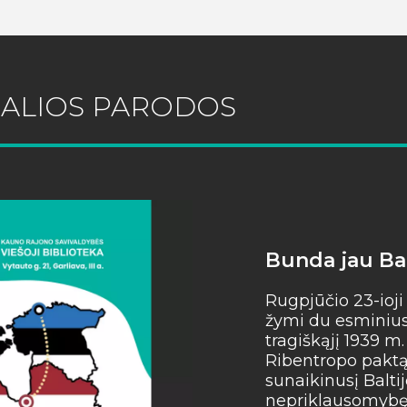
UALIOS PARODOS
Bunda jau Bal
Rugpjūčio 23-ioji
žymi du esminius 
tragiškąjį 1939 m
Ribentropo paktą,
sunaikinusį Baltij
nepriklausomybę, 