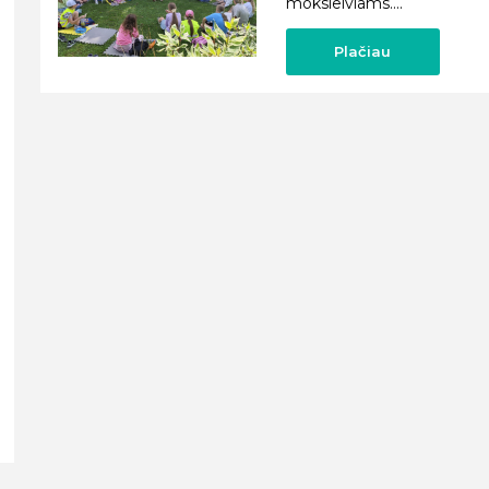
moksleiviams....
Plačiau