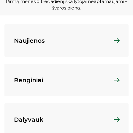
Pirmą mėnesio trečiadienį skaitytojai neaptarnaujami –
švaros diena.
Naujienos
Renginiai
Dalyvauk