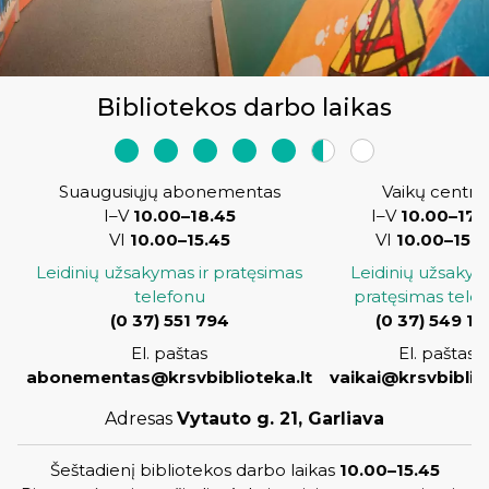
Projektai
Kraštotyrinės virtualios parodos
Piligrimų keliai Kauno rajone
Bibliotekos darbo laikas
Suaugusiųjų abonementas
Vaikų centra
I–V
10.00–18.45
I–V
10.00–17.
VI
10.00–15.45
VI
10.00–15.4
Leidinių užsakymas ir pratęsimas
Leidinių užsakym
telefonu
pratęsimas tele
(
0 37) 551 794
(0 37) 549 12
El. paštas
El. paštas
abonementas@krsvbiblioteka.lt
vaikai@krsvbiblio
Adresas
Vytauto g. 21, Garliava
Šeštadienį bibliotekos darbo laikas
10.00–15.45