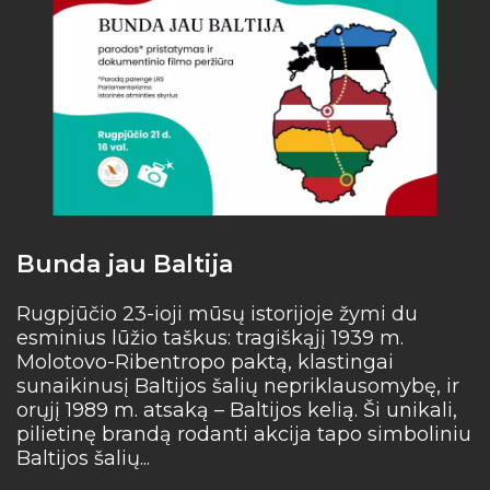
Bunda jau Baltija
I
Rugpjūčio 23-ioji mūsų istorijoje žymi du
I
esminius lūžio taškus: tragiškąjį 1939 m.
m
Molotovo-Ribentropo paktą, klastingai
Ar
sunaikinusį Baltijos šalių nepriklausomybę, ir
orųjį 1989 m. atsaką – Baltijos kelią. Ši unikali,
pilietinę brandą rodanti akcija tapo simboliniu
Baltijos šalių...