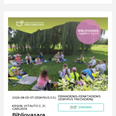
PIRMADIENIS–PENKTADIENIS
2026-08-03–07 (IŠSKYRUS 5 D.)
(IŠSKYRUS TREČIADIENĮ)
KRSVB, VYTAUTO G. 21,
VAIKAMS
GARLIAVA
Bibliovasara