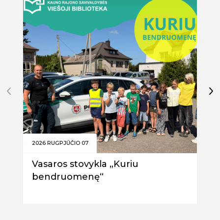
2026 RUGPJŪČIO 07
2026
Vasaros stovykla „Kuriu
Ryš
bendruomenę“
ska