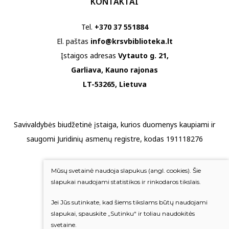
KONTAKTAI
Tel.
+370 37 551884
El. paštas
info@krsvbiblioteka.lt
Įstaigos adresas
Vytauto g. 21,
Garliava, Kauno rajonas
LT-53265, Lietuva
Savivaldybės biudžetinė įstaiga, kurios duomenys kaupiami ir
saugomi Juridinių asmenų registre, kodas 191118276
Duomenų apsauga
Mūsų svetainė naudoja slapukus (angl. cookies). Šie
Mums rūpi Jūsų nuomonė
slapukai naudojami statistikos ir rinkodaros tikslais.
Jei Jūs sutinkate, kad šiems tikslams būtų naudojami
Įvertinkite mus
slapukai, spauskite „Sutinku“ ir toliau naudokitės
svetaine.