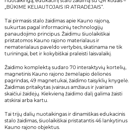
Kauno rajone“
nuotaikingą, edukacinį stalo žaidimą su QR kodais –
„BŪKIME KELIAUTOJAIS IR ATRADĖJAIS“.
Kraštotyrinės virtualios parodos
Stalo žaidimas „Būkime keliautojais ir
atradėjais“
Piligrimų keliai Kauno rajone
Tai pirmasis stalo žaidimas apie Kauno rajoną,
Kauno rajonas su virtualios realybės akiniais
sukurtas pagal informacinių technologijų
panaudojimo principus. Žaidimu šiuolaikiškai
Ekspozicija Sausio 13-osios įvykiams
pristatomos Kauno rajono materialaus ir
Sitkūnuose atminti
Teikiamos paslaugos
nematerialaus paveldo vertybės, skatinama ne tik
turiningai, bet ir kokybiškai praleisti laisvalaikį.
Stalo žaidimas „Literatūrinis kelias“
Mėnesio veiklų planas
Vaikų centras
Žaidimo komplektą sudaro 70 interaktyvių kortelių,
Bibliotekos istorija
Edukacijos vaikams
Kraštiečiai
magnetinis Kauno rajono žemėlapio dėlionės
Virtualios edukacijos
Vizija, misija, tikslai
pagrindas, 49 magnetukai, žaidimo taisyklių knygelė.
Būreliai ir klubai
Renginių transliacijos
Žaidimas pritaikytas įvairaus amžiaus ir įvairiam
Bibliotekos
Apdovanojimai
Kauno rajonas spaudoje
Sensorinis kambarys
skaičiui žaidėjų. Kiekvieną žaidimo dalį galima žaisti
Vaizdo įrašai
atskirai arba kartu.
Projektai
Elektroninis kraštotyros katalogas
Tai trijų dalių nuotaikingas ir dinamiškas edukacinis
stalo žaidimas, šiuolaikiškai pristatantis 46 lankytinus
Kauno rajono objektus.
Istoriniai, kultūriniai ir gamtos paminklai