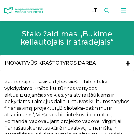
Paieška
Stalo žaidimas „Būkime
Viešosios bibliotekos kontaktai
keliautojais ir atradėjais“
Vadovas
Padalinių kontaktai
Padalinių veiklų planai
INOVATYVŪS KRAŠTOTYROS DARBAI
Bibliotekos leidiniai
Mokamos paslaugos padaliniuose
Inovatyvūs kraštotyros darbai
Bibliotekos leidiniai
Kauno rajono savivaldybės viešoji biblioteka,
Facebook padaliniuose
Kraštiečiai
vykdydama krašto kultūrines vertybes
aktualizuojančias veiklas, yra atvira iššūkiams ir
Kauno rajonas spaudoje
Inovatyvūs kraštotyros darbai
pokyčiams. Laimėjus dalinį Lietuvos kultūros tarybos
finansavimą projektui „Biblioteka–pažinimui ir
Elektroninis kraštotyros katalogas
Virtualus gidas „Išmanusis kultūros kelias
atradimams“, Viešosios bibliotekos darbuotojų
Kauno rajone“
Istoriniai, kultūriniai ir gamtos paminklai
komanda, vadovaujant projekto vadovei Virginijai
Tamašauskienei, sukūrė inovatyvų, dinamišką ir
Inovatyvus žaidimas „50 istorijos pėdsakų
Viešoji biblioteka ir padaliniai spaudoje