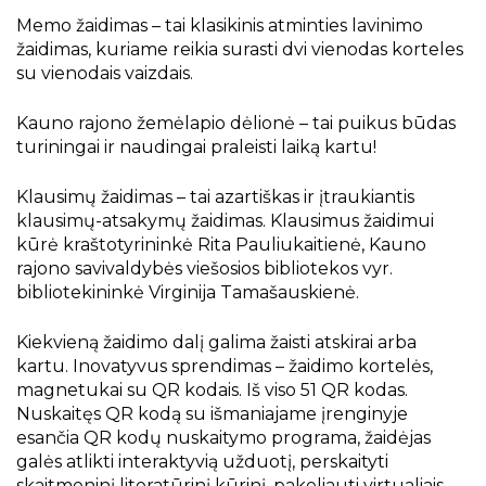
Memo žaidimas – tai klasikinis atminties lavinimo
žaidimas, kuriame reikia surasti dvi vienodas korteles
Viešoji biblioteka ir padaliniai spaudoje
su vienodais vaizdais.
Kauno rajono žemėlapio dėlionė – tai puikus būdas
Kraštotyrinės virtualios parodos
turiningai ir naudingai praleisti laiką kartu!
Klausimų žaidimas – tai azartiškas ir įtraukiantis
Piligrimų keliai Kauno rajone
klausimų-atsakymų žaidimas. Klausimus žaidimui
kūrė kraštotyrininkė Rita Pauliukaitienė, Kauno
rajono savivaldybės viešosios bibliotekos vyr.
bibliotekininkė Virginija Tamašauskienė.
Kiekvieną žaidimo dalį galima žaisti atskirai arba
kartu. Inovatyvus sprendimas – žaidimo kortelės,
magnetukai su QR kodais. Iš viso 51 QR kodas.
Nuskaitęs QR kodą su išmaniajame įrenginyje
esančia QR kodų nuskaitymo programa, žaidėjas
galės atlikti interaktyvią užduotį, perskaityti
skaitmeninį literatūrinį kūrinį, pakeliauti virtualiais