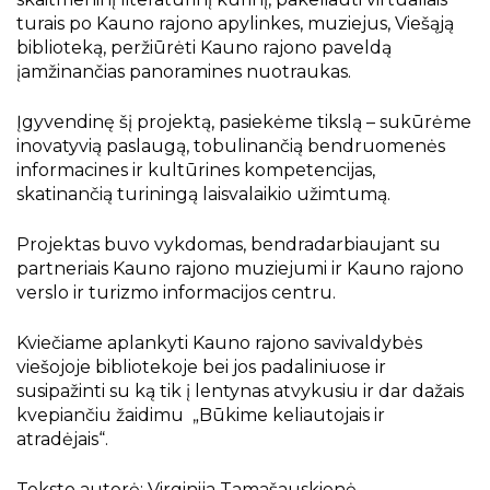
turais po Kauno rajono apylinkes, muziejus, Viešąją
biblioteką, peržiūrėti Kauno rajono paveldą
įamžinančias panoramines nuotraukas.
Įgyvendinę šį projektą, pasiekėme tikslą – sukūrėme
inovatyvią paslaugą, tobulinančią bendruomenės
informacines ir kultūrines kompetencijas,
skatinančią turiningą laisvalaikio užimtumą.
Projektas buvo vykdomas, bendradarbiaujant su
partneriais Kauno rajono muziejumi ir Kauno rajono
verslo ir turizmo informacijos centru.
Kviečiame aplankyti Kauno rajono savivaldybės
viešojoje bibliotekoje bei jos padaliniuose ir
susipažinti su ką tik į lentynas atvykusiu ir dar dažais
kvepiančiu žaidimu „Būkime keliautojais ir
atradėjais“.
Teksto autorė: Virginija Tamašauskienė