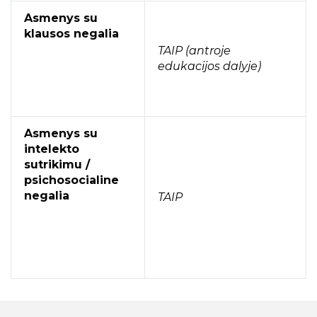
Populistas
Asmenys su
Skaitmeninė saviraiška: kūrybos laisvė ar
klausos negalia
paslėpti interesai?
TAIP (antroje
edukacijos dalyje)
Mokymai
Laisvalaikis
Asmenys su
intelekto
sutrikimu /
psichosocialine
negalia
TAIP