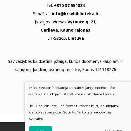
Tel.
+370 37 551884
El. paštas
info@krsvbiblioteka.lt
Įstaigos adresas
Vytauto g. 21,
Garliava, Kauno rajonas
LT-53265, Lietuva
Savivaldybės biudžetinė įstaiga, kurios duomenys kaupiami ir
saugomi Juridinių asmenų registre, kodas 191118276
Duomenų apsauga
Mūsų svetainė naudoja slapukus (angl. cookies). Šie
Mums rūpi Jūsų nuomonė
slapukai naudojami statistikos ir rinkodaros tikslais.
Jei Jūs sutinkate, kad šiems tikslams būtų naudojami
Įvertinkite mus
slapukai, spauskite „Sutinku“ ir toliau naudokitės
svetaine.
© 2022 Visos teisės saugomos