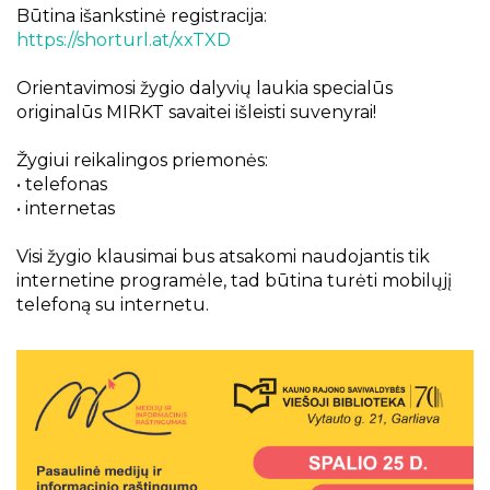
Projektai
Būtina išankstinė registracija:
Kraštotyrinės virtualios parodos
https://shorturl.at/xxTXD
Piligrimų keliai Kauno rajone
Orientavimosi žygio dalyvių laukia specialūs
originalūs MIRKT savaitei išleisti suvenyrai!
Žygiui reikalingos priemonės:
•
telefonas
•
internetas
Visi žygio klausimai bus atsakomi naudojantis tik
internetine programėle, tad būtina turėti mobilųjį
telefoną su internetu.