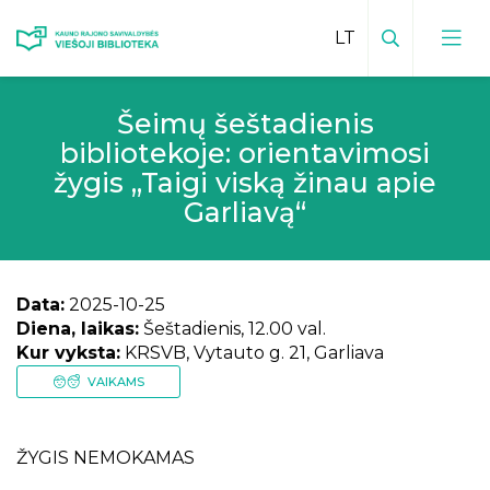
Paieška
Šeimų šeštadienis
Viešosios bibliotekos kontaktai
bibliotekoje: orientavimosi
Vadovas
žygis „Taigi viską žinau apie
Padalinių kontaktai
Garliavą“
Padalinių veiklų planai
Bibliotekos leidiniai
Mokamos paslaugos padaliniuose
Inovatyvūs kraštotyros darbai
Teikiamos paslaugos
Data:
2025-10-25
Facebook padaliniuose
Kraštiečiai
Mėnesio veiklų planas
Diena, laikas:
Šeštadienis, 12.00 val.
Vaikų centras
Kur vyksta:
KRSVB, Vytauto g. 21, Garliava
Kauno rajonas spaudoje
Bibliotekos istorija
Edukacijos vaikams
VAIKAMS
Virtualios edukacijos
Elektroninis kraštotyros katalogas
Vizija, misija, tikslai
Būreliai ir klubai
Renginių transliacijos
Istoriniai, kultūriniai ir gamtos paminklai
Bibliotekos
Apdovanojimai
ŽYGIS
NEMOKAMAS
Sensorinis kambarys
Vaizdo įrašai
Viešoji biblioteka ir padaliniai spaudoje