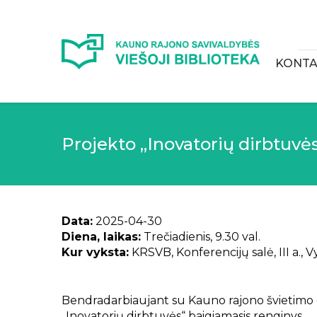
KONTA
Projekto „Inovatorių dirbtuvė
Data:
2025-04-30
Diena, laikas:
Trečiadienis, 9.30 val.
Kur vyksta:
KRSVB, Konferencijų salė, III a., V
Bendradarbiaujant su Kauno rajono švietimo
„Inovatorių dirbtuvės“ baigiamasis renginys.