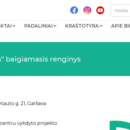
KTAI
PADALINIAI
KRAŠTOTYRA
APIE B
s“ baigiamasis renginys
ytauto g. 21, Garliava
 centru vykdyto projekto