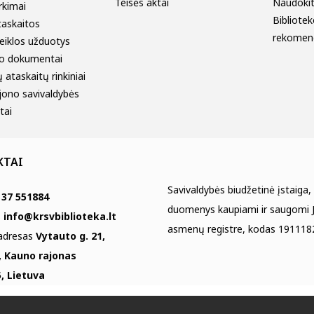
Teisės aktai
Naudokitė
irkimai
Bibliotek
taskaitos
rekomen
eiklos užduotys
o dokumentai
 ataskaitų rinkiniai
jono savivaldybės
tai
KTAI
Savivaldybės biudžetinė įstaiga,
 37 551884
duomenys kaupiami ir saugomi J
s
info@krsvbiblioteka.lt
asmenų registre, kodas 191118
 adresas
Vytauto g. 21,
, Kauno rajonas
, Lietuva