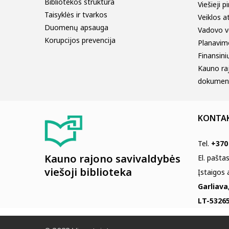
Bibliotekos struktūra
Viešieji p
Taisyklės ir tvarkos
Veiklos a
Duomenų apsauga
Vadovo v
Korupcijos prevencija
Planavim
Finansinių
Kauno ra
dokumen
KONTA
Tel.
+370
Kauno rajono savivaldybės
El. pašta
viešoji biblioteka
Įstaigos
Garliava
LT-53265