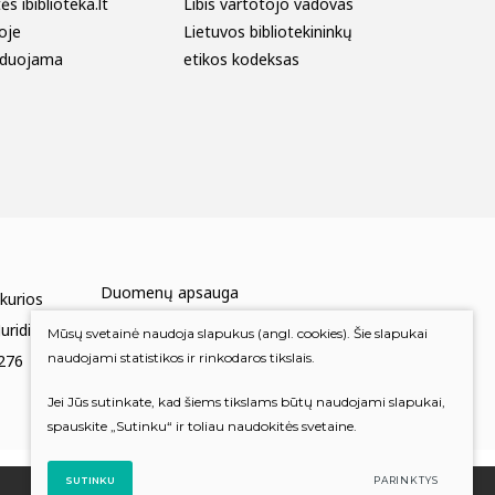
s ibiblioteka.lt
Libis vartotojo vadovas
oje
Lietuvos bibliotekininkų
duojama
etikos kodeksas
Duomenų apsauga
 kurios
Mums rūpi Jūsų nuomonė
uridinių
Mūsų svetainė naudoja slapukus (angl. cookies). Šie slapukai
naudojami statistikos ir rinkodaros tikslais.
276
Įvertinkite mus
Jei Jūs sutinkate, kad šiems tikslams būtų naudojami slapukai,
spauskite „Sutinku“ ir toliau naudokitės svetaine.
SUTINKU
PARINKTYS