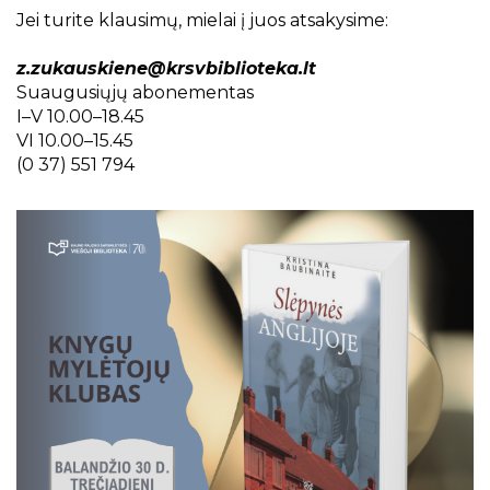
Projektai
Jei turite klausimų, mielai į juos atsakysime:
Kraštotyrinės virtualios parodos
z.zukauskiene@krsvbiblioteka.lt
Piligrimų keliai Kauno rajone
Suaugusiųjų abonementas
I–V 10.00–18.45
VI 10.00–15.45
(0 37) 551 794