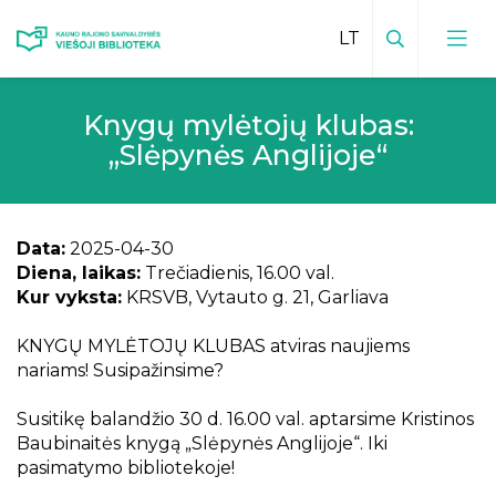
Paieška
Knygų mylėtojų klubas:
Viešosios bibliotekos kontaktai
„Slėpynės Anglijoje“
Vadovas
Padalinių kontaktai
Padalinių veiklų planai
Bibliotekos leidiniai
Data:
2025-04-30
Mokamos paslaugos padaliniuose
Diena, laikas:
Trečiadienis, 16.00 val.
Inovatyvūs kraštotyros darbai
Teikiamos paslaugos
Kur vyksta:
KRSVB, Vytauto g. 21, Garliava
Facebook padaliniuose
Kraštiečiai
Mėnesio veiklų planas
Vaikų centras
KNYGŲ MYLĖTOJŲ KLUBAS atviras naujiems
Kauno rajonas spaudoje
nariams!
Susipažinsime?
Bibliotekos istorija
Edukacijos vaikams
Virtualios edukacijos
Elektroninis kraštotyros katalogas
Vizija, misija, tikslai
Susitikę balandžio 30 d. 16.00 val. aptarsime Kristinos
Būreliai ir klubai
Renginių transliacijos
Baubinaitės knygą „Slėpynės Anglijoje“. Iki
Istoriniai, kultūriniai ir gamtos paminklai
Bibliotekos
Apdovanojimai
pasimatymo bibliotekoje!
Sensorinis kambarys
Vaizdo įrašai
Viešoji biblioteka ir padaliniai spaudoje