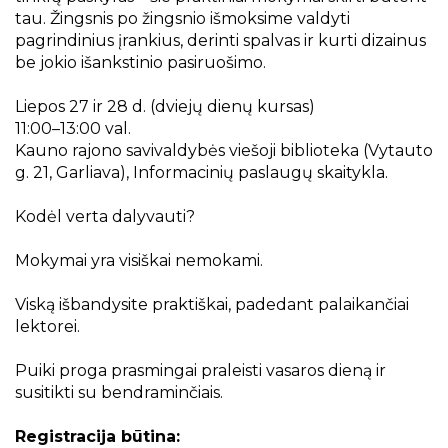
Projektai
tau. Žingsnis po žingsnio išmoksime valdyti
Kraštotyrinės virtualios parodos
pagrindinius įrankius, derinti spalvas ir kurti dizainus
be jokio išankstinio pasiruošimo.
Piligrimų keliai Kauno rajone
Liepos 27 ir 28 d. (dviejų dienų kursas)
11:00–13:00 val.
Kauno rajono savivaldybės viešoji biblioteka (Vytauto
g. 21, Garliava), Informacinių paslaugų skaitykla.
Kodėl verta dalyvauti?
Mokymai yra visiškai nemokami.
Viską išbandysite praktiškai, padedant palaikančiai
lektorei.
Puiki proga prasmingai praleisti vasaros dieną ir
susitikti su bendraminčiais.
Registracija būtina: