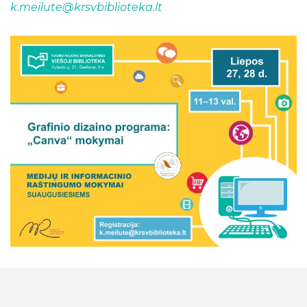
k.meilute@krsvbiblioteka.lt