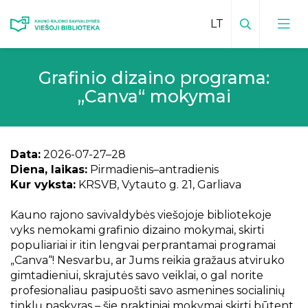
Paieška
Grafinio dizaino programa:
Viešosios bibliotekos kontaktai
„Canva“ mokymai
Vadovas
Padalinių kontaktai
Padalinių veiklų planai
Bibliotekos leidiniai
Data:
2026-07-27–28
Mokamos paslaugos padaliniuose
Diena, laikas:
Pirmadienis–antradienis
Inovatyvūs kraštotyros darbai
Teikiamos paslaugos
Kur vyksta:
KRSVB, Vytauto g. 21, Garliava
Facebook padaliniuose
Kraštiečiai
Mėnesio veiklų planas
Vaikų centras
Kauno rajono savivaldybės viešojoje bibliotekoje
Kauno rajonas spaudoje
vyks nemokami grafinio dizaino mokymai, skirti
Bibliotekos istorija
Edukacijos vaikams
populiariai ir itin lengvai perprantamai programai
Virtualios edukacijos
Elektroninis kraštotyros katalogas
Vizija, misija, tikslai
„Canva“! Nesvarbu, ar Jums reikia gražaus atviruko
Būreliai ir klubai
Renginių transliacijos
gimtadieniui, skrajutės savo veiklai, o gal norite
Istoriniai, kultūriniai ir gamtos paminklai
Bibliotekos
Apdovanojimai
profesionaliau pasipuošti savo asmenines socialinių
Sensorinis kambarys
Vaizdo įrašai
Viešoji biblioteka ir padaliniai spaudoje
tinklų paskyras – šie praktiniai mokymai skirti būtent