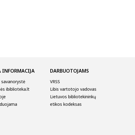
 INFORMACIJA
DARBUOTOJAMS
r savanorystė
VRSS
s ibiblioteka.lt
Libis vartotojo vadovas
oje
Lietuvos bibliotekininkų
duojama
etikos kodeksas