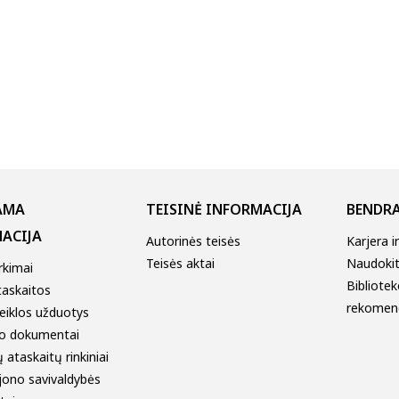
AMA
TEISINĖ INFORMACIJA
BENDRA
ACIJA
Autorinės teisės
Karjera i
Teisės aktai
Naudokitė
irkimai
Bibliotek
taskaitos
rekomen
eiklos užduotys
o dokumentai
 ataskaitų rinkiniai
jono savivaldybės