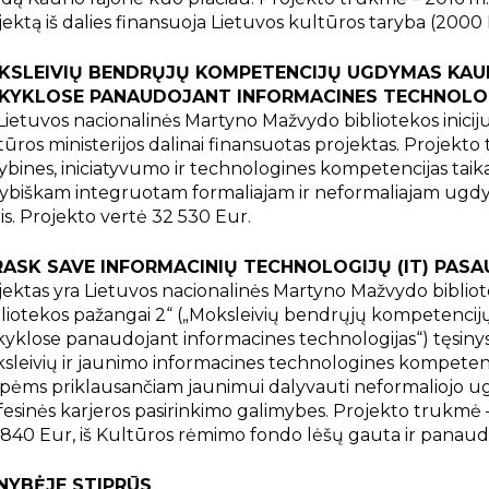
jektą iš dalies finansuoja Lietuvos kultūros taryba (2000 
KSLEIVIŲ BENDRŲJŲ KOMPETENCIJŲ UGDYMAS KAUN
KYKLOSE PANAUDOJANT INFORMACINES TECHNOLO
 Lietuvos nacionalinės Martyno Mažvydo bibliotekos iniciju
tūros ministerijos dalinai finansuotas projektas. Projekto
ybines, iniciatyvumo ir technologines kompetencijas taik
ybiškam integruotam formaliajam ir neformaliajam ugdym
lis. Projekto vertė 32 530 Eur.
ASK SAVE INFORMACINIŲ TECHNOLOGIJŲ (IT) PASA
jektas yra Lietuvos nacionalinės Martyno Mažvydo bibliotek
bliotekos pažangai 2“ („Moksleivių bendrųjų kompetencij
yklose panaudojant informacines technologijas“) tęsinys. P
sleivių ir jaunimo informacines technologines kompetencij
pėms priklausančiam jaunimui dalyvauti neformaliojo 
fesinės karjeros pasirinkimo galimybes. Projekto trukmė 
 840 Eur, iš Kultūros rėmimo fondo lėšų gauta ir panau
NYBĖJE STIPRŪS