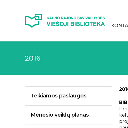
KONTA
2016
201
Teikiamos paslaugos
BIB
Proj
Mėnesio veiklų planas
kelt
proj
nau