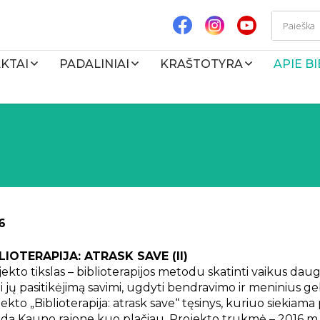
KTAI
PADALINIAI
KRAŠTOTYRA
APIE B
6
LIOTERAPIJA: ATRASK SAVE (II)
ekto tikslas – biblioterapijos metodu skatinti vaikus daugi
i jų pasitikėjimą savimi, ugdyti bendravimo ir meninius ge
ekto „Biblioterapija: atrask save“ tęsinys, kuriuo siekiama 
dą Kauno rajone kuo plačiau. Projekto trukmė – 2016 m.