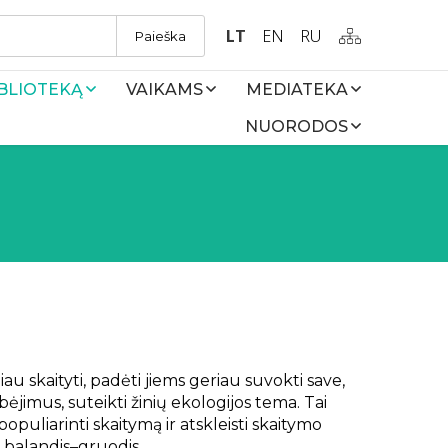
LT
EN
RU
Paieška
IBLIOTEKĄ
VAIKAMS
MEDIATEKA
NUORODOS
au skaityti, padėti jiems geriau suvokti save,
bėjimus, suteikti žinių ekologijos tema. Tai
populiarinti skaitymą ir atskleisti skaitymo
 balandis–gruodis.