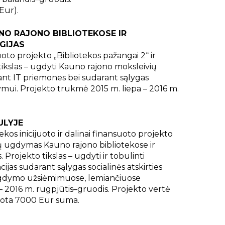
Eur).
O RAJONO BIBLIOTEKOSE IR
GIJAS
oto projekto „Bibliotekos pažangai 2“ ir
 tikslas – ugdyti Kauno rajono moksleivių
ant IT priemones bei sudarant sąlygas
ui. Projekto trukmė 2015 m. liepa – 2016 m.
ULYJE
os inicijuoto ir dalinai finansuoto projekto
ų ugdymas Kauno rajono bibliotekose ir
rojekto tikslas – ugdyti ir tobulinti
as sudarant sąlygas socialinės atskirties
ugdymo užsiėmimuose, lemiančiuose
– 2016 m. rugpjūtis–gruodis. Projekto vertė
dota 7000 Eur suma.