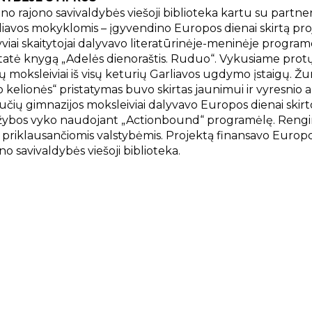
o rajono savivaldybės viešoji biblioteka kartu su partneri
liavos mokyklomis – įgyvendino Europos dienai skirtą proj
viai skaitytojai dalyvavo literatūrinėje-meninėje programo
statė knygą „Adelės dienoraštis. Ruduo“. Vykusiame prot
ių moksleiviai iš visų keturių Garliavos ugdymo įstaigų. Ž
o kelionės“ pristatymas buvo skirtas jaunimui ir vyresni
učių gimnazijos moksleiviai dalyvavo Europos dienai skirt
žybos vyko naudojant „Actionbound“ programėlę. Rengin
jai priklausančiomis valstybėmis. Projektą finansavo Europ
no savivaldybės viešoji biblioteka.