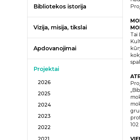
Bibliotekos istorija
Pro
MO
Vizija, misija, tikslai
MO
Tai
Kul
Apdovanojimai
kūr
kok
spa
Projektai
ATR
2026
Pro
„Bi
2025
mok
mok
2024
gru
2023
pro
102
2022
2021
VIE