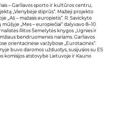
ais – Garliavos sporto ir kultūros centru,
ektą „Vienybėje stiprūs“. Mažieji projekto
je „Aš – mažasis europietis“. R. Savickytė
ų mūšyje „Mes – europiečiai“ dalyvavo 8–10
urnalistės Ritos Šemelytės knygos „Ugnies ir
o amžiaus bendruomenės nariams. Garliavos
ose orientacinėse varžybose „Eurotacinės“.
yje buvo daromos užduotys, susijusios su ES
os komisijos atstovybė Lietuvoje ir Kauno