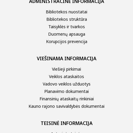
ADMINISTRACINĖ INFORMACIJA
Panevėžiukas
Bibliotekos nuostatai
Piliuona
Bibliotekos struktūra
Ramučiai
Taisyklės ir tvarkos
Raudondvaris
Duomenų apsauga
Korupcijos prevencija
Ringaudai
Rokai
VIEŠINAMA INFORMACIJA
Saulėtekis
Viešieji pirkimai
Veiklos ataskaitos
Sitkūnai
Vadovo veiklos užduotys
Šlienava
Planavimo dokumentai
Užliedžiai
Finansinių ataskaitų rinkiniai
Kauno rajono savivaldybės dokumentai
Vandžiogala
Vilkija
TEISINĖ INFORMACIJA
Zapyškis