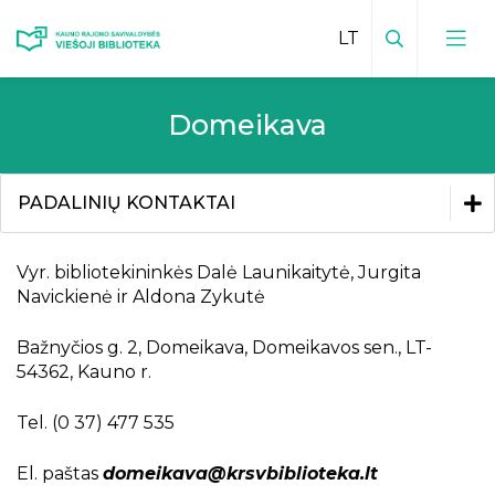
Paieška
Domeikava
Viešosios bibliotekos kontaktai
Vadovas
Padalinių kontaktai
PADALINIŲ KONTAKTAI
Padalinių veiklų planai
Mokamos paslaugos padaliniuose
Padalinių kontaktai
Vyr. bibliotekininkės Dalė Launikaitytė, Jurgita
Navickienė ir Aldona Zykutė
Facebook padaliniuose
Babtai
Bažnyčios g. 2, Domeikava, Domeikavos sen., LT-
Batniava
54362, Kauno r.
Čekiškė
Bibliotekos leidiniai
Tel. (0 37) 477 535
Daugėliškės
Inovatyvūs kraštotyros darbai
Teikiamos paslaugos
El. paštas
domeikava@krsvbiblioteka.lt
Domeikava
Kraštiečiai