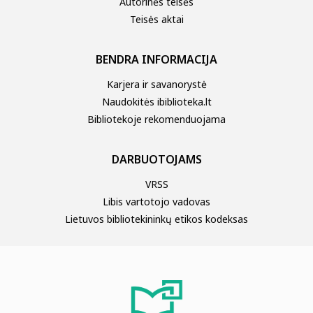
Autorinės teisės
Teisės aktai
Padalinių veiklų planai
BENDRA INFORMACIJA
Mokamos paslaugos padaliniuose
Karjera ir savanorystė
Naudokitės ibiblioteka.lt
Bibliotekoje rekomenduojama
Facebook padaliniuose
DARBUOTOJAMS
VRSS
Libis vartotojo vadovas
Lietuvos bibliotekininkų etikos kodeksas