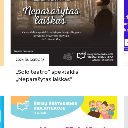
2024 RUGSĖJO 18
„Solo teatro“ spektaklis
„Neparašytas laiškas“