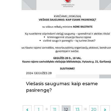
2024 GEGUŽĖS 28
Viešasis saugumas: kaip esame
pasirengę?
...
...
1
11
12
13
20