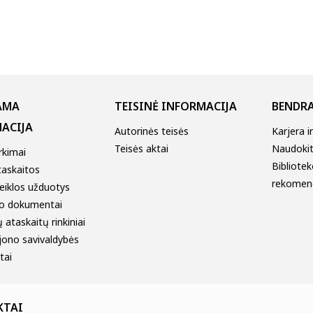
AMA
TEISINĖ INFORMACIJA
BENDRA
ACIJA
Autorinės teisės
Karjera i
Teisės aktai
Naudokitė
irkimai
Bibliotek
taskaitos
rekomen
eiklos užduotys
o dokumentai
 ataskaitų rinkiniai
jono savivaldybės
tai
KTAI