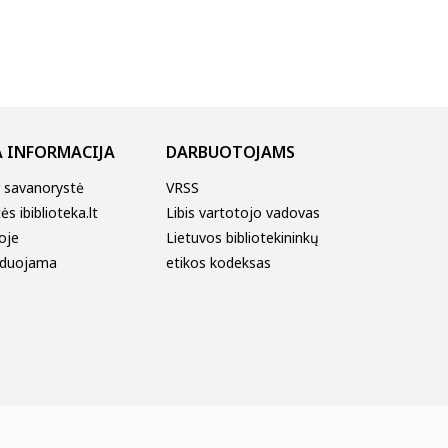
 INFORMACIJA
DARBUOTOJAMS
r savanorystė
VRSS
s ibiblioteka.lt
Libis vartotojo vadovas
oje
Lietuvos bibliotekininkų
duojama
etikos kodeksas