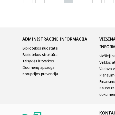
ADMINISTRACINĖ INFORMACIJA
VIEŠIN
INFORM
Bibliotekos nuostatai
Bibliotekos struktūra
Viešieji p
Taisyklės ir tvarkos
Veiklos a
Duomenų apsauga
Vadovo v
Korupcijos prevencija
Planavim
Finansinių
Kauno ra
dokumen
KONTA