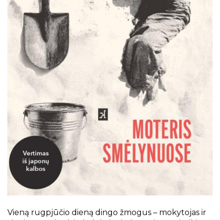
Projektai
Kraštotyrinės virtualios parodos
Piligrimų keliai Kauno rajone
Vieną rugpjūčio dieną dingo žmogus – mokytojas ir