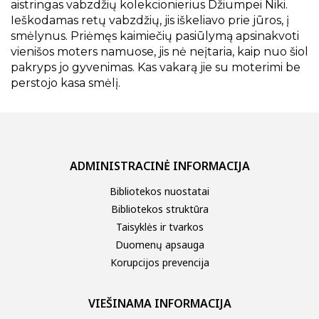
aistringas vabzdžių kolekcionierius Džiumpei Niki.
Ieškodamas retų vabzdžių, jis iškeliavo prie jūros, į
smėlynus. Priėmęs kaimiečių pasiūlymą apsinakvoti
vienišos moters namuose, jis nė neįtaria, kaip nuo šiol
pakryps jo gyvenimas. Kas vakarą jie su moterimi be
perstojo kasa smėlį.
ADMINISTRACINĖ INFORMACIJA
Bibliotekos nuostatai
Bibliotekos struktūra
Taisyklės ir tvarkos
Duomenų apsauga
Korupcijos prevencija
VIEŠINAMA INFORMACIJA