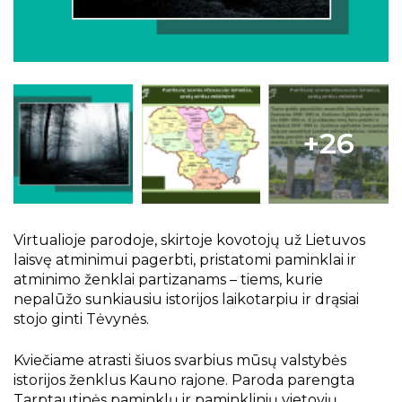
Projektai
Kraštotyrinės virtualios parodos
Piligrimų keliai Kauno rajone
+26
Virtualioje parodoje, skirtoje kovotojų už Lietuvos
laisvę atminimui pagerbti, pristatomi paminklai ir
atminimo ženklai partizanams – tiems, kurie
nepalūžo sunkiausiu istorijos laikotarpiu ir drąsiai
stojo ginti Tėvynės.
Kviečiame atrasti šiuos svarbius mūsų valstybės
istorijos ženklus Kauno rajone. Paroda parengta
Tarptautinės paminklų ir paminklinių vietovių