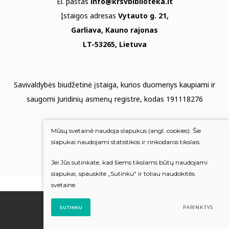
El. paštas
info@krsvbiblioteka.lt
Įstaigos adresas
Vytauto g. 21,
Garliava, Kauno rajonas
LT-53265, Lietuva
Savivaldybės biudžetinė įstaiga, kurios duomenys kaupiami ir
saugomi Juridinių asmenų registre, kodas 191118276
Duomenų apsauga
Mūsų svetainė naudoja slapukus (angl. cookies). Šie
Mums rūpi Jūsų nuomonė
slapukai naudojami statistikos ir rinkodaros tikslais.
Jei Jūs sutinkate, kad šiems tikslams būtų naudojami
Įvertinkite mus
slapukai, spauskite „Sutinku“ ir toliau naudokitės
svetaine.
© 2022 Visos teisės saugomos
SUTINKU
PARINKTYS
Sukūrė:
TEXUS