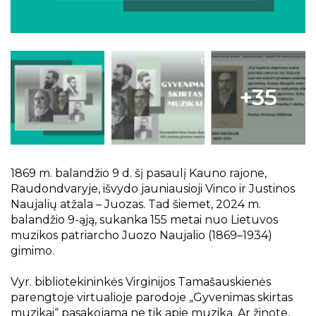
Projektai
Kraštotyrinės virtualios parodos
Piligrimų keliai Kauno rajone
+35
1869 m. balandžio 9 d. šį pasaulį Kauno rajone,
Raudondvaryje, išvydo jauniausioji Vinco ir Justinos
Naujalių atžala – Juozas. Tad šiemet, 2024 m.
balandžio 9-ąją, sukanka 155 metai nuo Lietuvos
muzikos patriarcho Juozo Naujalio (1869–1934)
gimimo.
Vyr. bibliotekininkės Virginijos Tamašauskienės
parengtoje virtualioje parodoje „Gyvenimas skirtas
muzikai“ pasakojama ne tik apie muziką. Ar žinote,