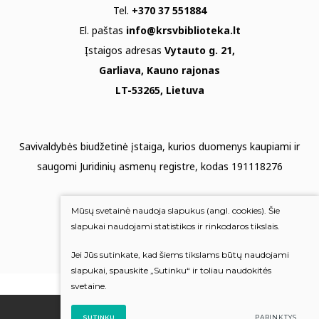
Tel.
+370 37 551884
El. paštas
info@krsvbiblioteka.lt
Įstaigos adresas
Vytauto g. 21,
Garliava, Kauno rajonas
LT-53265, Lietuva
Savivaldybės biudžetinė įstaiga, kurios duomenys kaupiami ir
saugomi Juridinių asmenų registre, kodas 191118276
Duomenų apsauga
Mūsų svetainė naudoja slapukus (angl. cookies). Šie
Mums rūpi Jūsų nuomonė
slapukai naudojami statistikos ir rinkodaros tikslais.
Jei Jūs sutinkate, kad šiems tikslams būtų naudojami
Įvertinkite mus
slapukai, spauskite „Sutinku“ ir toliau naudokitės
svetaine.
© 2022 Visos teisės saugomos
SUTINKU
PARINKTYS