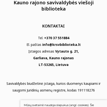
Kauno rajono savivaldybės viešoji
biblioteka
KONTAKTAI
Tel.
+370 37 551884
El. paštas
info@krsvbiblioteka.lt
Įstaigos adresas
Vytauto g. 21,
Garliava, Kauno rajonas
LT-53265, Lietuva
Savivaldybės biudžetinė įstaiga, kurios duomenys kaupiami ir
saugomi Juridinių asmenų registre, kodas 191118276
Duomenų apsauga
Mūsų svetainė naudoja slapukus (angl. cookies). Šie