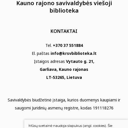
Kauno rajono savivaldybės viešoji
biblioteka
KONTAKTAI
Tel.
+370 37 551884
El. paštas
info@krsvbiblioteka.lt
Įstaigos adresas
Vytauto g. 21,
Garliava, Kauno rajonas
LT-53265, Lietuva
Savivaldybės biudžetinė įstaiga, kurios duomenys kaupiami ir
saugomi Juridinių asmenų registre, kodas 191118276
Duomenų apsauga
Mūsų svetainė naudoja slapukus (angl. cookies). Šie