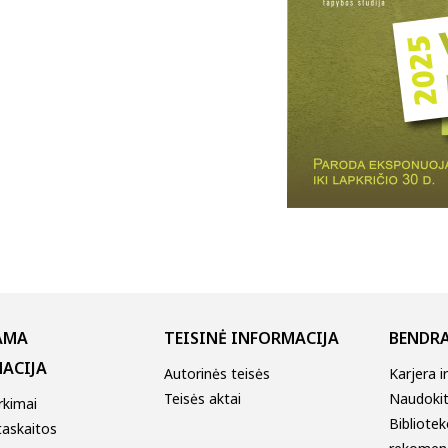
AMA
TEISINĖ INFORMACIJA
BENDRA
ACIJA
Autorinės teisės
Karjera i
Teisės aktai
Naudokitė
irkimai
Bibliotek
taskaitos