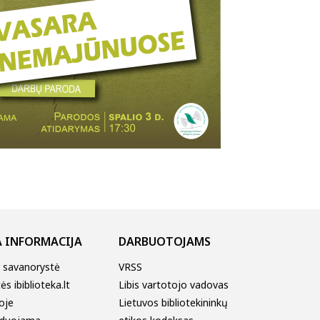
 INFORMACIJA
DARBUOTOJAMS
r savanorystė
VRSS
s ibiblioteka.lt
Libis vartotojo vadovas
oje
Lietuvos bibliotekininkų