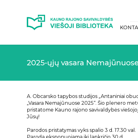
KONTA
2025-ųjų vasara Nemajūnuose
A. Obcarsko tapybos studijos „Antaniniai obuol
„Vasara Nemajūnuose 2025“. Šio plenero me
pristatome Kauno rajono savivaldybės viešojoj
Jūsų!
Parodos pristatymas vyks spalio 3 d. 17.30 val.
Paroda eksponuojama iki lapkričio 30 d.