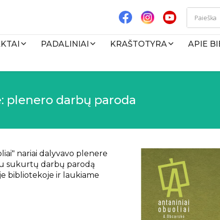
KTAI
PADALINIAI
KRAŠTOTYRA
APIE B
: plenero darbų paroda
iai" nariai dalyvavo plenere
tu sukurtų darbų parodą
e bibliotekoje ir laukiame