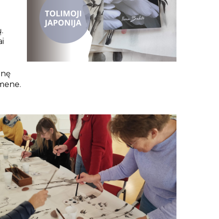
.
ai
inę
 mene.