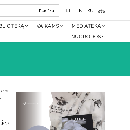
LT
EN
RU
Paieška
IBLIOTEKĄ
VAIKAMS
MEDIATEKA
NUORODOS
sumi-
,
je, o