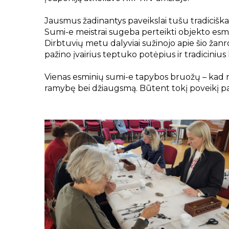
Jausmus žadinantys paveikslai tušu tradiciška
Sumi-e meistrai sugeba perteikti objekto esm
Dirbtuvių metu dalyviai sužinojo apie šio žanro 
pažino įvairius teptuko potėpius ir tradiciniu
Vienas esminių sumi-e tapybos bruožų – kad nu
ramybę bei džiaugsmą. Būtent tokį poveikį pa