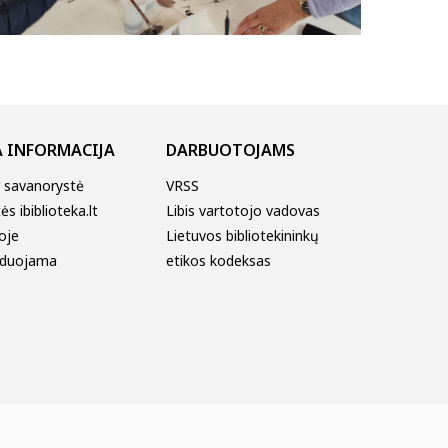
 INFORMACIJA
DARBUOTOJAMS
r savanorystė
VRSS
s ibiblioteka.lt
Libis vartotojo vadovas
oje
Lietuvos bibliotekininkų
duojama
etikos kodeksas