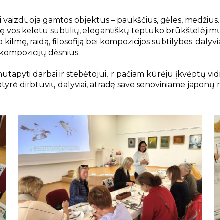
i vaizduoja gamtos objektus – paukščius, gėles, medžius.
ę vos keletu subtilių, elegantiškų teptuko brūkštelėjimų
kilmę, raidą, filosofiją bei kompozicijos subtilybes, dalyvi
s kompozicijų dėsnius.
tapyti darbai ir stebėtojui, ir pačiam kūrėju įkvėptų vid
tyrė dirbtuvių dalyviai, atradę save senoviniame japonų