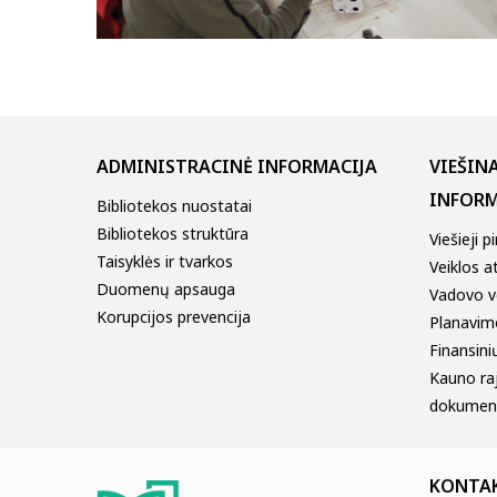
ADMINISTRACINĖ INFORMACIJA
VIEŠIN
INFORM
Bibliotekos nuostatai
Bibliotekos struktūra
Viešieji p
Taisyklės ir tvarkos
Veiklos a
Duomenų apsauga
Vadovo v
Korupcijos prevencija
Planavim
Finansinių
Kauno ra
dokumen
KONTA