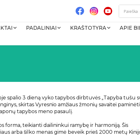
KTAI
PADALINIAI
KRAŠTOTYRA
APIE B
koje spalio 3 dieną vyko tapybos dirbtuvės „Tapyba tušu 
enginys,
skirtas Vyresnio amžiaus žmonių savaitei paminėti
į japonų tapybos meno pasaulį.
s forma, teikianti dailininkui ramybę ir harmoniją. Šis
aus arba šilko menas gimė beveik prieš 2000 metų Kinijo