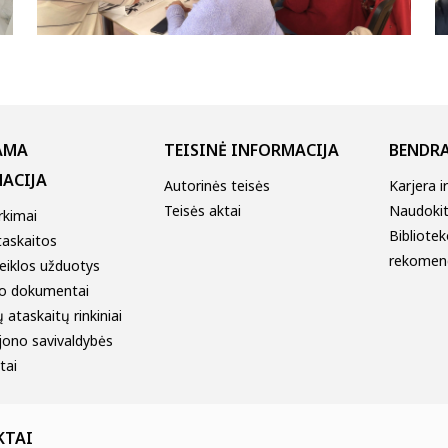
AMA
TEISINĖ INFORMACIJA
BENDRA
ACIJA
Autorinės teisės
Karjera i
Teisės aktai
Naudokitė
irkimai
Bibliotek
taskaitos
rekomen
eiklos užduotys
o dokumentai
 ataskaitų rinkiniai
jono savivaldybės
tai
KTAI