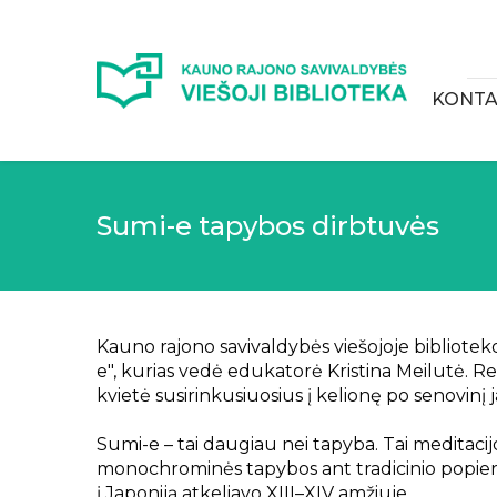
KONTA
Sumi-e tapybos dirbtuvės
Kauno rajono savivaldybės viešojoje bibliote
e", kurias vedė edukatorė Kristina Meilutė. R
kvietė susirinkusiuosius į kelionę po senovin
Sumi-e – tai daugiau nei tapyba. Tai meditacijo
monochrominės tapybos ant tradicinio popieri
į Japoniją atkeliavo XIII–XIV amžiuje.