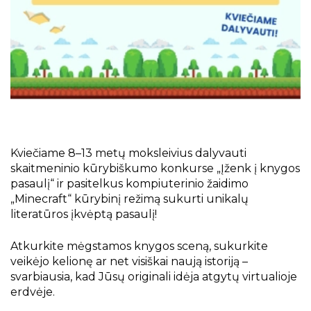
Projektai
Kraštotyrinės virtualios parodos
Piligrimų keliai Kauno rajone
Kviečiame
8–13 metų moksleivius
dalyvauti
skaitmeninio kūrybiškumo konkurse
„Įženk į knygos
pasaulį“
ir pasitelkus kompiuterinio žaidimo
„Minecraft“ kūrybinį režimą
sukurti unikalų
literatūros įkvėptą pasaulį!
Atkurkite mėgstamos knygos sceną, sukurkite
veikėjo kelionę ar net visiškai naują istoriją –
svarbiausia, kad Jūsų originali idėja atgytų virtualioje
erdvėje.