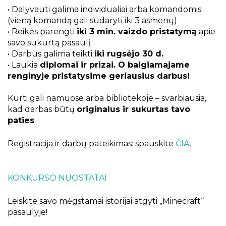
• Dalyvauti galima individualiai arba komandomis
(vieną komandą gali sudaryti iki 3 asmenų)
• Reikės parengti
iki 3 min. vaizdo pristatymą
apie
savo sukurtą pasaulį
• Darbus galima teikti
iki rugsėjo 30 d.
• Laukia
diplomai ir prizai. O baigiamajame
renginyje pristatysime geriausius darbus!
Kurti gali namuose arba bibliotekoje – svarbiausia,
kad darbas būtų
originalus ir sukurtas tavo
paties
.
Registracija ir darbų pateikimas: spauskite
ČIA
.
KONKURSO NUOSTATAI
Leiskite savo mėgstamai istorijai atgyti „Minecraft“
pasaulyje!