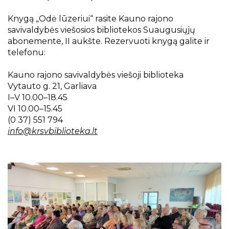
Knygą „Odė lūzeriui“ rasite Kauno rajono
savivaldybės viešosios bibliotekos Suaugusiųjų
abonemente, II aukšte. Rezervuoti knygą galite ir
telefonu:
Kauno rajono savivaldybės viešoji biblioteka
Vytauto g. 21, Garliava
I–V 10.00–18.45
VI 10.00–15.45
(0 37) 551 794
i
nfo@krsvbiblioteka.lt