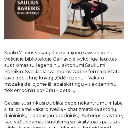
Projektai
Kraštotyrinės virtualios parodos
Piligrimų keliai Kauno rajone
Spalio 7-osios vakarą Kauno rajono savivaldybės
viešojoje bibliotekoje Garliavoje įvyko ilgai lauktas
susitikimas su legendiniu aktoriumi Sauliumi
Bareikiu. Svečias laisva improvizacine forma pristatė
savo debiutinę knygą „Odė lūzeriui“. Vakaro
mozaiką dėliojome iš labai skirtingų – tiek žanriniu,
tiek emociniu požiūriu – detalių.
Gausiai susirinkusi publika degė nekantrumu ir labai
šiltai priėmė vakaro svečią – charizmatišką aktorių,
dainininką ir dabar jau prozininką. Autorius prasitarė,
kad važiuodamas į susitikimą su skaitytojais pats sau