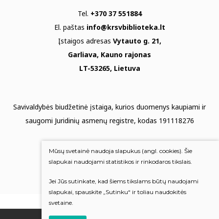
Tel.
+370 37 551884
El. paštas
info@krsvbiblioteka.lt
Įstaigos adresas
Vytauto g. 21,
Garliava, Kauno rajonas
LT-53265, Lietuva
Savivaldybės biudžetinė įstaiga, kurios duomenys kaupiami ir
saugomi Juridinių asmenų registre, kodas 191118276
Duomenų apsauga
Mūsų svetainė naudoja slapukus (angl. cookies). Šie
Mums rūpi Jūsų nuomonė
slapukai naudojami statistikos ir rinkodaros tikslais.
Jei Jūs sutinkate, kad šiems tikslams būtų naudojami
Įvertinkite mus
slapukai, spauskite „Sutinku“ ir toliau naudokitės
svetaine.