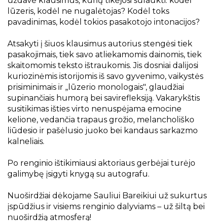
uždavė klausimus, kurių tikėjosi sulaukti: kodėl
lūzeris, kodėl ne nugalėtojas? Kodėl toks
pavadinimas, kodėl tokios pasakotojo intonacijos?
Atsakyti į šiuos klausimus autorius stengėsi tiek
pasakojimais, tiek savo atliekamomis dainomis, tiek
skaitomomis teksto ištraukomis. Jis dosniai dalijosi
kuriozinėmis istorijomis iš savo gyvenimo, vaikystės
prisiminimais ir „lūzerio monologais", glaudžiai
supinančiais humorą bei savirefleksiją. Vakarykštis
susitikimas išties virto nenuspėjama emocine
kelione, vedančia trapaus grožio, melancholiško
liūdesio ir pašėlusio juoko bei kandaus sarkazmo
kalneliais.
Po renginio ištikimiausi aktoriaus gerbėjai turėjo
galimybę įsigyti knygą su autografu.
Nuoširdžiai dėkojame Sauliui Bareikiui už sukurtus
įspūdžius ir visiems renginio dalyviams – už šiltą bei
nuoširdžią atmosferą!