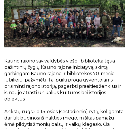
Projektai
Kraštotyrinės virtualios parodos
Piligrimų keliai Kauno rajone
Kauno rajono savivaldybės viešoji biblioteka tęsia
pažintinių žygių Kauno rajone iniciatyvą, skirtą
garbingam Kauno rajono ir bibliotekos 70-mečio
jubiliejui pa
žymėti. Tai puiki proga gyventojams
prisiminti rajono istoriją, pagerbti praeities ženklus ir
iš naujo atrasti unikalius kultūros bei istorijos
objektus.
Ankstų rugsėjo 13-osios (šeštadienio) rytą, kol gamta
dar tik budinosi iš nakties miego, miškas pamažu
ėmė pildytis žmonių balsų ir vaikų klegesio. Čia