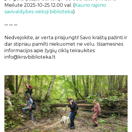
Meilute 2025-10-25 12.00 val. (
Kauno rajono
savivaldybės viešoji biblioteka
)
••• ••• •••
Nedvejokite, ar verta prisijungti! Savo kraštą pažinti ir
dar stipriau pamilti niekuomet ne vėlu. Išsamesnės
informacijos apie žygių ciklą teiraukitės:
info@krsvbiblioteka.lt