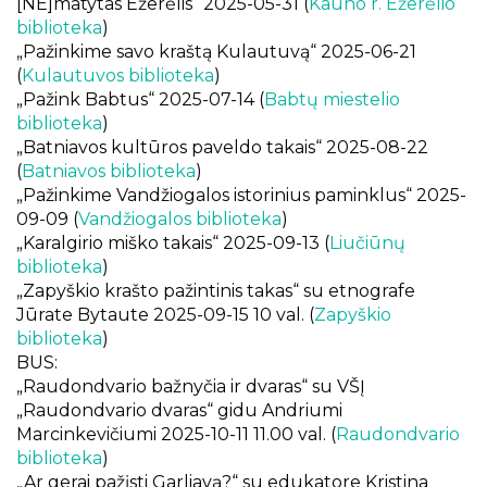
[NE]matytas Ežerėlis“ 2025-05-31 (
Kauno r. Ežerėlio
biblioteka
)
„Pažinkime savo kraštą Kulautuvą“ 2025-06-21
(
Kulautuvos biblioteka
)
„Pažink Babtus“ 2025-07-14 (
Babtų miestelio
biblioteka
)
„Batniavos kultūros paveldo takais“ 2025-08-22
(
Batniavos biblioteka
)
„Pažinkime Vandžiogalos istorinius paminklus“ 2025-
09-09 (
Vandžiogalos biblioteka
)
„Karalgirio miško takais“ 2025-09-13 (
Liučiūnų
biblioteka
)
„Zapyškio krašto pažintinis takas“ su etnografe
Jūrate Bytaute 2025-09-15 10 val. (
Zapyškio
biblioteka
)
BUS:
„Raudondvario bažnyčia ir dvaras“ su VŠĮ
„Raudondvario dvaras“ gidu Andriumi
Marcinkevičiumi 2025-10-11 11.00 val. (
Raudondvario
biblioteka
)
„Ar gerai pažįsti Garliavą?“ su edukatore Kristina