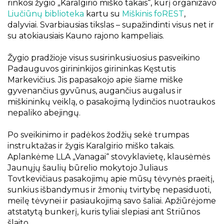
rinkosi žygio „Karalgirio miško takais“, kurį organizavo
Liučiūnų biblioteka
kartu su
Miškinis foREST
,
dalyviai. Svarbiausias tikslas – supažindinti visus net ir
su atokiausiais Kauno rajono kampeliais.
Žygio pradžioje visus susirinkusiuosius pasveikino
Padauguvos girininkijos girininkas Kęstutis
Markevičius. Jis papasakojo apie šiame miške
gyvenančius gyvūnus, augančius augalus ir
miškininkų veiklą, o pasakojimą lydinčios nuotraukos
nepaliko abejingų.
Po sveikinimo ir padėkos žodžių sekė trumpas
instruktažas ir žygis Karalgirio miško takais.
Aplankėme LLA „Vanagai“ stovyklavietę, klausėmės
Jaunųjų šaulių būrelio mokytojo Juliaus
Tovtkevičiaus pasakojimų apie mūsų tėvynės praeitį,
sunkius išbandymus ir žmonių tvirtybę nepasiduoti,
meilę tėvynei ir pasiaukojimą savo šaliai. Apžiūrėjome
atstatytą bunkerį, kuris tyliai slepiasi ant Striūnos
šlaito.