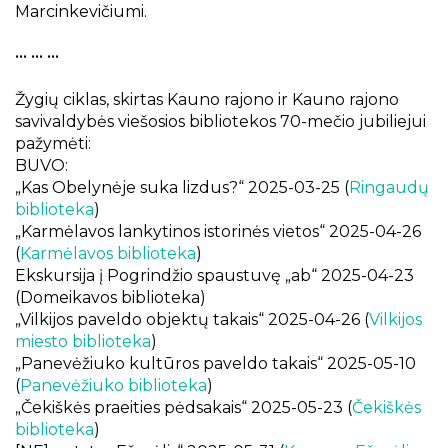
Marcinkevičiumi.
••• ••• •••
Žygių ciklas, skirtas Kauno rajono ir Kauno rajono
savivaldybės viešosios bibliotekos 70-mečio jubiliejui
pažymėti:
BUVO:
„Kas Obelynėje suka lizdus?“ 2025-03-25 (
Ringaudų
biblioteka
)
„Karmėlavos lankytinos istorinės vietos“ 2025-04-26
(
Karmėlavos biblioteka
)
Ekskursija į Pogrindžio spaustuvę „ab“ 2025-04-23
(Domeikavos biblioteka)
„Vilkijos paveldo objektų takais“ 2025-04-26 (
Vilkijos
miesto biblioteka
)
„Panevėžiuko kultūros paveldo takais“ 2025-05-10
(
Panevėžiuko biblioteka
)
„Čekiškės praeities pėdsakais“ 2025-05-23 (
Čekiškės
biblioteka
)