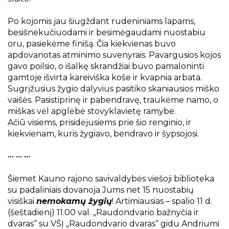
Po kojomis jau šiugždant rudeniniams lapams,
besišnekučiuodami ir besimėgaudami nuostabiu
oru, pasiekėme finišą. Čia kiekvienas buvo
apdovanotas atminimo suvenyrais. Pavargusios kojos
gavo poilsio, o išalkę skrandžiai buvo pamaloninti
gamtoje išvirta kareiviška koše ir kvapnia arbata.
Sugrįžusius žygio dalyvius pasitiko skaniausios miško
vaišės. Pasistiprinę ir pabendravę, traukėme namo, o
miškas vėl apglėbė stovyklavietę ramybe.
Ačiū visiems, prisidėjusiems prie šio renginio, ir
kiekvienam, kuris žygiavo, bendravo ir šypsojosi.
••• ••• •••
Šiemet Kauno rajono savivaldybės viešoji biblioteka
su padaliniais dovanoja Jums net 15 nuostabių
visiškai
nemokamų žygių
! Artimiausias – spalio 11 d.
(šeštadienį) 11.00 val. „Raudondvario bažnyčia ir
dvaras“ su VŠĮ „Raudondvario dvaras“ gidu Andriumi