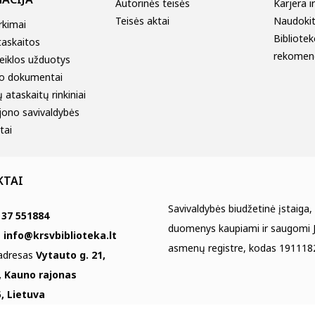
Autorinės teisės
Karjera i
Teisės aktai
Naudokitė
irkimai
Bibliotek
taskaitos
rekomen
eiklos užduotys
o dokumentai
 ataskaitų rinkiniai
jono savivaldybės
tai
KTAI
Savivaldybės biudžetinė įstaiga,
 37 551884
duomenys kaupiami ir saugomi J
s
info@krsvbiblioteka.lt
asmenų registre, kodas 191118
 adresas
Vytauto g. 21,
, Kauno rajonas
, Lietuva