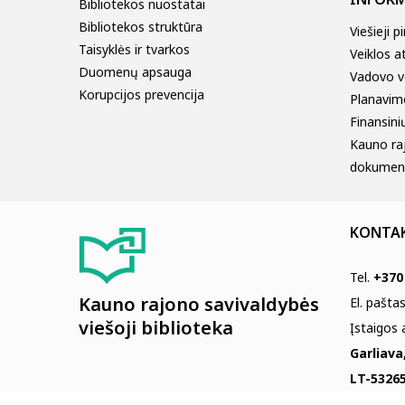
Bibliotekos nuostatai
Bibliotekos struktūra
Viešieji p
Taisyklės ir tvarkos
Veiklos a
Duomenų apsauga
Vadovo v
Korupcijos prevencija
Planavim
Finansinių
Kauno ra
dokumen
KONTA
Tel.
+370
Kauno rajono savivaldybės
El. pašta
viešoji biblioteka
Įstaigos
Garliava
LT-53265