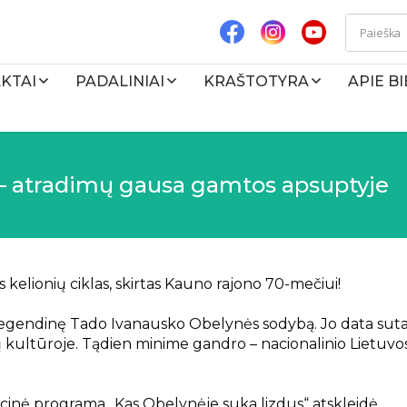
KTAI
PADALINIAI
KRAŠTOTYRA
APIE B
 – atradimų gausa gamtos apsuptyje
elionių ciklas, skirtas Kauno rajono 70-mečiui!
į legendinę Tado Ivanausko Obelynės sodybą. Jo data sut
ų kultūroje. Tądien minime gandro – nacionalinio Lietuvo
inė programa „Kas Obelynėje suka lizdus“ atskleidė