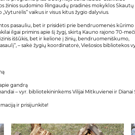
jos žinios sudomino Ringaudų pradinės mokyklos Skautų
„Vyturėlis“ vaikus ir visus kitus žygio dalyvius.
amtos pasauliu, bet ir prisidėti prie bendruomenės kūrimo
ilai ilgai primins apie šį žygį, skirtą Kauno rajono 70-meč
fizinis iššūkis, bet ir kelionė į žinių, bendruomeniškumo,
saulį“, – sakė žygių koordinatorė, Viešosios bibliotekos vy
mą
 apie gandrą
ndai – vyr. bibliotekininkėms Vilijai Mitkuvienei ir Dianai
aciją ir prisijunkite!