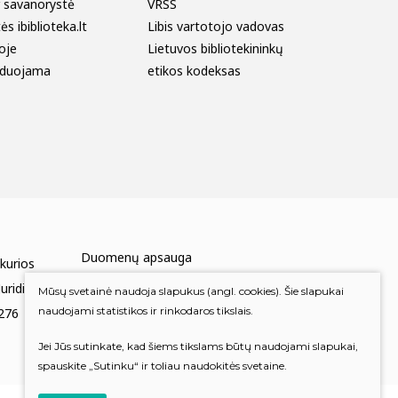
r savanorystė
VRSS
s ibiblioteka.lt
Libis vartotojo vadovas
oje
Lietuvos bibliotekininkų
duojama
etikos kodeksas
Duomenų apsauga
 kurios
Mums rūpi Jūsų nuomonė
uridinių
Mūsų svetainė naudoja slapukus (angl. cookies). Šie slapukai
naudojami statistikos ir rinkodaros tikslais.
276
Įvertinkite mus
Jei Jūs sutinkate, kad šiems tikslams būtų naudojami slapukai,
spauskite „Sutinku“ ir toliau naudokitės svetaine.