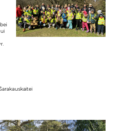
 bei
iui
r.
 Šarakauskaitei