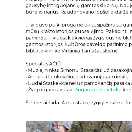
gausybę intriguojančių gamtos slėpinių. Nau
būrelio narius, Raudondvario lopšelio-darželio 
„Tai buvo puiki proga ne tik susipažinti su g
mūsų krašto istorijos puoselėjimo. Pakabinti ink
paminėti. Tikiuosi, kiekvienas žygis bus ne tik 
gamtos, istorijos, kultūros paveldo pažinimo pa
bibliotekininkė Virginija Tamašauskienė.
Specialus AČIŪ:
• Muziejininkui Simonui Stašaičiui už pasakoji
• Antanui Lenkevičiui, padovanojusiam inkilų
• Liudai Statkevičienei už pamokančią pasaką
• Žygį organizavusiai
Ringaudų biblioteka
koma
Šie metai žada 14 nuostabių žygių! Sekite inform