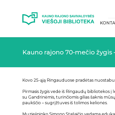
KONTA
Kauno rajono 70-mečio žygis
Kovo 25-ąją Ringauduose pradėtas nuostabus k
Pirmasis žygis vedė iš Ringaudų bibliotekos 
su Gandrinėmis, turinčiomis gilias šaknis mūs
paukščio – sugrįžtuves iš tolimos kelionės.
Muziejininko Simono Stašaičio vedama edukac