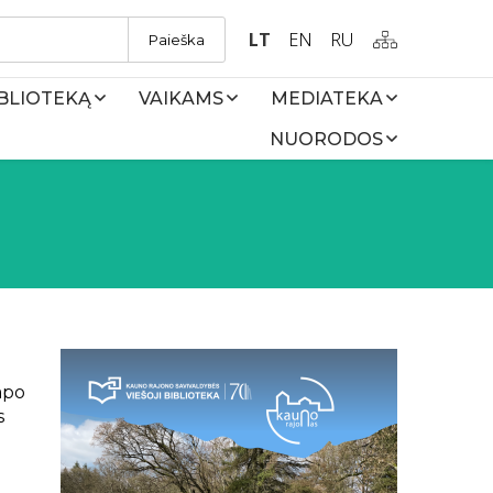
LT
EN
RU
Paieška
IBLIOTEKĄ
VAIKAMS
MEDIATEKA
NUORODOS
apo
s