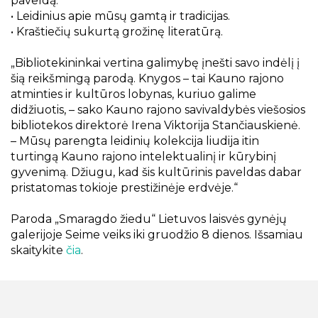
paveldą.
• Leidinius apie mūsų gamtą ir tradicijas.
• Kraštiečių sukurtą grožinę literatūrą.
„Bibliotekininkai vertina galimybę įnešti savo indėlį į
šią reikšmingą parodą. Knygos – tai Kauno rajono
atminties ir kultūros lobynas, kuriuo galime
didžiuotis, – sako Kauno rajono savivaldybės viešosios
bibliotekos direktorė Irena Viktorija Stančiauskienė.
– Mūsų parengta leidinių kolekcija liudija itin
turtingą Kauno rajono intelektualinį ir kūrybinį
gyvenimą. Džiugu, kad šis kultūrinis paveldas dabar
pristatomas tokioje prestižinėje erdvėje.“
Paroda „Smaragdo žiedu“ Lietuvos laisvės gynėjų
galerijoje Seime veiks iki gruodžio 8 dienos. Išsamiau
skaitykite
čia
.