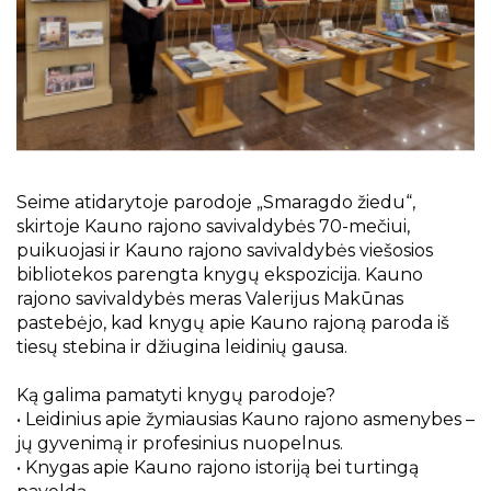
Projektai
Kraštotyrinės virtualios parodos
Piligrimų keliai Kauno rajone
S
eime atidarytoje parodoje „Smaragdo žiedu“,
skirtoje Kauno rajono savivaldybės 70-mečiui,
puikuojasi ir Kauno rajono savivaldybės viešosios
bibliotekos parengta knygų ekspozicija. Kauno
rajono savivaldybės meras Valerijus Makūnas
pastebėjo, kad knygų apie Kauno rajoną paroda iš
tiesų stebina ir džiugina leidinių gausa.
Ką galima pamatyti knygų parodoje?
• Leidinius apie žymiausias Kauno rajono asmenybes –
jų gyvenimą ir profesinius nuopelnus.
• Knygas apie Kauno rajono istoriją bei turtingą