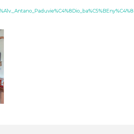
_%C5%A1v._Antano_Paduvie%C4%8Dio_ba%C5%BEny%C4%8