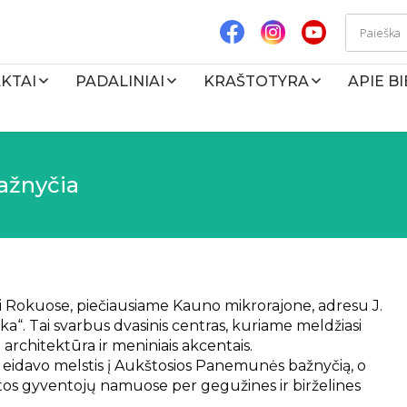
KTAI
PADALINIAI
KRAŠTOTYRA
APIE B
ažnyčia
i Rokuose, piečiausiame Kauno mikrorajone, adresu J.
a“. Tai svarbus dvasinis centras, kuriame meldžiasi
 architektūra ir meniniais akcentais.
ai eidavo melstis į Aukštosios Panemunės bažnyčią, o
vietos gyventojų namuose per gegužines ir birželines