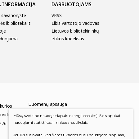
 INFORMACIJA
DARBUOTOJAMS
r savanorystė
VRSS
s ibiblioteka.lt
Libis vartotojo vadovas
oje
Lietuvos bibliotekininkų
duojama
etikos kodeksas
Duomenų apsauga
 kurios
Mums rūpi Jūsų nuomonė
uridinių
Mūsų svetainė naudoja slapukus (angl. cookies). Šie slapukai
naudojami statistikos ir rinkodaros tikslais.
276
Įvertinkite mus
Jei Jūs sutinkate, kad šiems tikslams būtų naudojami slapukai,