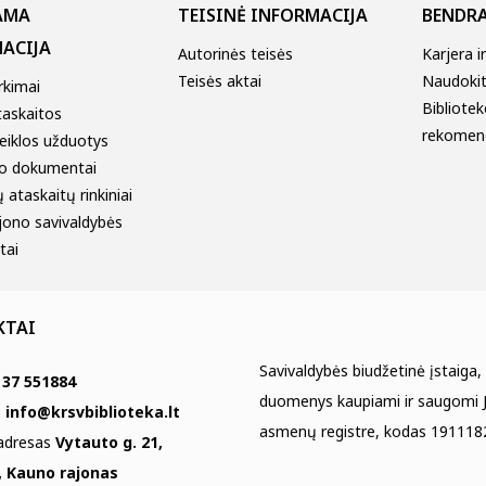
AMA
TEISINĖ INFORMACIJA
BENDRA
ACIJA
Autorinės teisės
Karjera i
Teisės aktai
Naudokitė
irkimai
Bibliotek
taskaitos
rekomen
eiklos užduotys
o dokumentai
 ataskaitų rinkiniai
jono savivaldybės
tai
KTAI
Savivaldybės biudžetinė įstaiga,
 37 551884
duomenys kaupiami ir saugomi J
s
info@krsvbiblioteka.lt
asmenų registre, kodas 191118
 adresas
Vytauto g. 21,
, Kauno rajonas