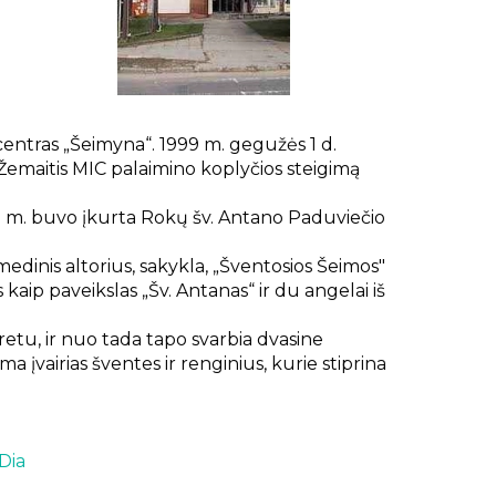
ntras „Šeimyna“. 1999 m. gegužės 1 d.
as Žemaitis MIC palaimino koplyčios steigimą
05 m. buvo įkurta Rokų šv. Antano Paduviečio
medinis altorius, sakykla, „Šventosios Šeimos"
 kaip paveikslas „Šv. Antanas“ ir du angelai iš
etu, ir nuo tada tapo svarbia dvasine
įvairias šventes ir renginius, kurie stiprina
Dia