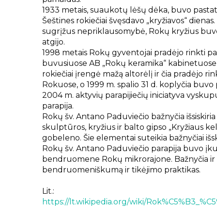
1933 metais, suaukotų lėšų dėka, buvo pastaty
Šeštines rokiečiai švęsdavo „kryžiavos“ dienas.
sugrįžus nepriklausomybė, Rokų kryžius buvo at
atgijo.
1998 metais Rokų gyventojai pradėjo rinkti 
buvusiuose AB „Rokų keramika“ kabinetuose b
rokiečiai įrengė mažą altorėlį ir čia pradėjo ri
Rokuose, o 1999 m. spalio 31 d. koplyčia buvo p
2004 m. aktyvių parapijiečių iniciatyva vysku
parapija.
Rokų šv. Antano Paduviečio bažnyčia išsiskiria
skulptūros, kryžius ir balto gipso „Kryžiaus kel
gobeleno. Šie elementai suteikia bažnyčiai išskir
Rokų šv. Antano Paduviečio parapija buvo įku
bendruomene Rokų mikrorajone. Bažnyčia ir par
bendruomeniškumą ir tikėjimo praktikas.
Lit.:
https://lt.wikipedia.org/wiki/Rok%C5%B3