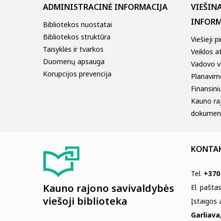
ADMINISTRACINĖ INFORMACIJA
VIEŠIN
INFORM
Bibliotekos nuostatai
Bibliotekos struktūra
Viešieji p
Taisyklės ir tvarkos
Veiklos a
Duomenų apsauga
Vadovo v
Korupcijos prevencija
Planavim
Finansinių
Kauno ra
dokumen
KONTA
Tel.
+370
Kauno rajono savivaldybės
El. pašta
viešoji biblioteka
Įstaigos
Garliava