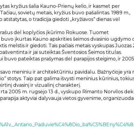
tas kryžius šalia Kauno-Prienų kelio, ir kasmet per
 Tačiau, sovietų metais, kryžius buvo pašalintas. 1989 m.,
statytas, o tradicija giedoti „kryžiavos“ dienas vėl
parašus dėl koplyčios įkūrimo Rokuose. Tuomet
uvo įkurtas Kauno apskrities šeimos dvasinio ugdymo ce
nktis melstis ir giedoti. Tais pačiais metais vyskupas Juoz
ašventinta ir jai suteiktas Šventosios Šeimos titulas.
pui buvo pateiktas prašymas dėl parapijos steigimo, ir 20
 savo meniniu ir architektūriniu pavidalu. Bažnyčioje yra 
io“ stotys. Taip pat galima išvysti meninius kūrinius, tokius
tinį dvasinį ir vizualinį charakterį.
rta 2005 m. rugsėjo 13 d., vyskupo Rimanto Norvilos dekr
apija aktyviai dalyvauja vietos gyvenime, organizuodama 
_%C5%A1v._Antano_Paduvie%C4%8Dio_ba%C5%BEny%C4%8