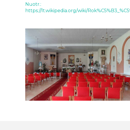
Nuotr.:
https://lt.wikipedia.org/wiki/Rok%C5%B3