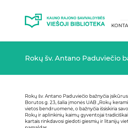
KONTA
Rokų šv. Antano Paduviečio b
Rokų šv. Antano Paduviečio bažnyčia įsikūrus
Borutos g. 23, šalia įmonės UAB „Rokų keramik
vietos bendruomenė, o bažnyčia išsiskiria savo
Rokų ir aplinkinių kaimų gyventojai tradicišk
kartais rinkdavosi giedoti giesmių ir litanijų 
pamaldas.