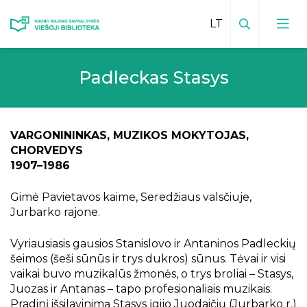
Paieška
Padleckas Stasys
Viešosios bibliotekos kontaktai
Vadovas
Padalinių kontaktai
VARGONININKAS, MUZIKOS MOKYTOJAS,
Padalinių veiklų planai
Bibliotekos leidiniai
CHORVEDYS
Mokamos paslaugos padaliniuose
1907–1986
Inovatyvūs kraštotyros darbai
Teikiamos paslaugos
Facebook padaliniuose
Gimė Pavietavos kaime, Seredžiaus valsčiuje,
Kraštiečiai
Mėnesio veiklų planas
Jurbarko rajone.
Vaikų centras
Kauno rajonas spaudoje
Bibliotekos istorija
Edukacijos vaikams
Vyriausiasis gausios Stanislovo ir Antaninos Padleckių
Virtualios edukacijos
Elektroninis kraštotyros katalogas
Vizija, misija, tikslai
šeimos (šeši sūnūs ir trys dukros) sūnus. Tėvai ir visi
Būreliai ir klubai
Renginių transliacijos
vaikai buvo muzikalūs žmonės, o trys broliai – Stasys,
Istoriniai, kultūriniai ir gamtos paminklai
Bibliotekos
Apdovanojimai
Juozas ir Antanas – tapo profesionaliais muzikais.
Sensorinis kambarys
Vaizdo įrašai
Viešoji biblioteka ir padaliniai spaudoje
Pradinį išsilavinimą Stasys įgijo Juodaičių (Jurbarko r.)