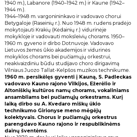
1940 m.), Labanore (1940–1942 m.) ir Kaune (1942–
1944 m.).
1944–1948 m. vargonininkavo ir vadovavo chorui
Betygaloje (Raseinių r.). Nuo 1948 m. rudens pradėjo
mokytojauti Krakių (Kėdainių r.) vidurinėje
mokykloje ir vadovauti moksleivių chorams. 1950–
1960 m. gyveno ir dirbo Dotnuvoje. Vadovavo
Lietuvos žemės ūkio akademijos ir vidurinės
mokyklos chorams bei pučiamųjų orkestrui,
neakivaizdiniu būdu studijavo choro dirigavimą
Vilniaus Juozo Tallat-Kelpšos muzikos technikume.
1960 m. persikėlęs gyventi į Kauną, S. Padleckas
vadovavo Kauno rajono Vilkijos, Ežerėlio ir
Altoniškių kultūros namų chorams, vokaliniams
ansambliams bei pučiamųjų orkestrams. Kurį
laiką dirbo su A. Kvedaro miškų ūkio
technikumo Girionyse meno mėgėjų
kolektyvais. Chorus ir pučiamųjų orkestrus
parengdavo Kauno rajono ir respublikinėms
dainų šventėms
.