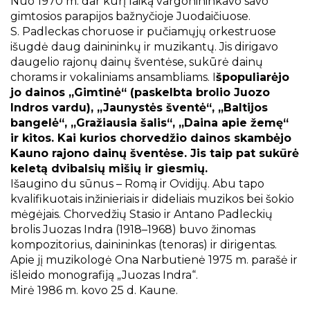
Nuo 1970 m. dar kurį laiką vargonininkavo savo
gimtosios parapijos bažnyčioje Juodaičiuose.
S. Padleckas choruose ir pučiamųjų orkestruose
išugdė daug dainininkų ir muzikantų. Jis dirigavo
daugelio rajonų dainų šventėse, sukūrė dainų
chorams ir vokaliniams ansambliams. I
špopuliarėjo
jo dainos „Gimtinė“ (paskelbta brolio Juozo
Indros vardu), „Jaunystės šventė“, „Baltijos
bangelė“, „Gražiausia šalis“, „Daina apie žemę“
ir kitos. Kai kurios chorvedžio dainos skambėjo
Kauno rajono dainų šventėse. Jis taip pat sukūrė
keletą dvibalsių mišių ir giesmių.
Išaugino du sūnus – Romą ir Ovidijų. Abu tapo
kvalifikuotais inžinieriais ir dideliais muzikos bei šokio
mėgėjais. Chorvedžių Stasio ir Antano Padleckių
brolis Juozas Indra (1918–1968) buvo žinomas
kompozitorius, dainininkas (tenoras) ir dirigentas.
Apie jį muzikologė Ona Narbutienė 1975 m. parašė ir
išleido monografiją „Juozas Indra“.
Mirė 1986 m. kovo 25 d. Kaune.