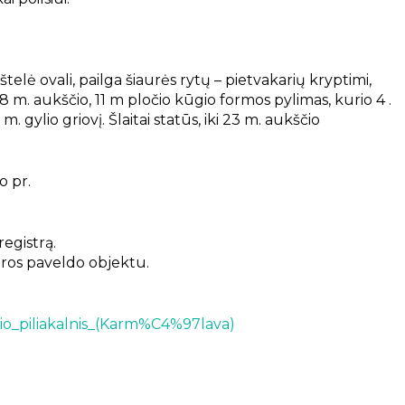
štelė ovali, pailga šiaurės rytų – pietvakarių kryptimi,
8 m. aukščio, 11 m pločio kūgio formos pylimas, kurio 4 .
8 m. gylio griovį. Šlaitai statūs, iki 23 m. aukščio
o pr.
registrą.
ros paveldo objektu.
Eio_piliakalnis_(Karm%C4%97lava)