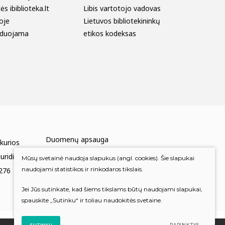
s ibiblioteka.lt
Libis vartotojo vadovas
oje
Lietuvos bibliotekininkų
duojama
etikos kodeksas
Duomenų apsauga
 kurios
Mums rūpi Jūsų nuomonė
uridinių
Mūsų svetainė naudoja slapukus (angl. cookies). Šie slapukai
naudojami statistikos ir rinkodaros tikslais.
276
Įvertinkite mus
Jei Jūs sutinkate, kad šiems tikslams būtų naudojami slapukai,
spauskite „Sutinku“ ir toliau naudokitės svetaine.
SUTINKU
PARINKTYS