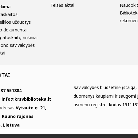
Teisės aktai
Naudokitė
irkimai
Bibliotek
taskaitos
rekomen
eiklos užduotys
o dokumentai
 ataskaitų rinkiniai
jono savivaldybės
tai
KTAI
Savivaldybės biudžetinė įstaiga,
 37 551884
duomenys kaupiami ir saugomi J
s
info@krsvbiblioteka.lt
asmenų registre, kodas 191118
 adresas
Vytauto g. 21,
, Kauno rajonas
, Lietuva