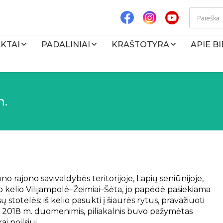
KTAI
PADALINIAI
KRAŠTOTYRA
APIE B
n.
uno rajono savivaldybės teritorijoje, Lapių seniūnijoje,
o kelio Vilijampolė–Žeimiai–Šėta, jo papėdė pasiekiama
totelės: iš kelio pasukti į šiaurės rytus, pravažiuoti
. 2018 m. duomenimis, piliakalnis buvo pažymėtas
i poilsiui.