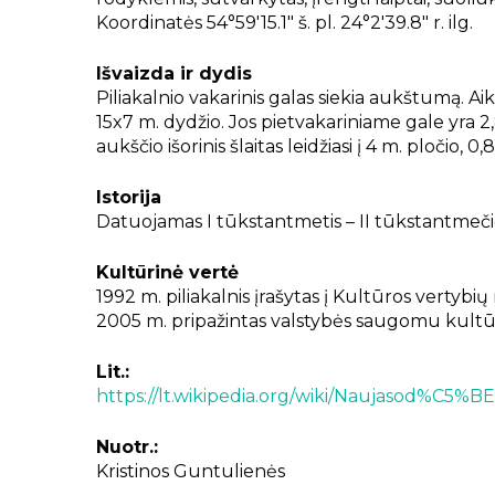
Koordinatės 54°59′15.1″ š. pl. 24°2′39.8″ r. ilg.
Išvaizda ir dydis
Piliakalnio vakarinis galas siekia aukštumą. Aik
15x7 m. dydžio. Jos pietvakariniame gale yra 2,
aukščio išorinis šlaitas leidžiasi į 4 m. pločio, 0,
Istorija
Datuojamas I tūkstantmetis – II tūkstantmeči
Kultūrinė vertė
1992 m. piliakalnis įrašytas į Kultūros vertybių 
2005 m. pripažintas valstybės saugomu kultū
Lit.:
https://lt.wikipedia.org/wiki/Naujasod%C5%B
Nuotr.:
Kristinos Guntulienės