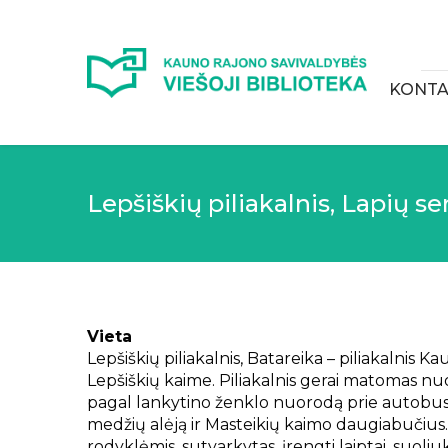
KONTA
Lepšiškių piliakalnis, Lapių se
Vieta
Lepšiškių piliakalnis, Batareika – piliakalnis Ka
Lepšiškių kaime. Piliakalnis gerai matomas nu
pagal lankytino ženklo nuorodą prie autobusų s
medžių alėją ir Masteikių kaimo daugiabučius
rodyklėmis, sutvarkytas, įrengti laiptai, suoliuka