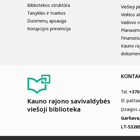
Bibliotekos struktūra
Viešieji p
Taisyklės ir tvarkos
Veiklos a
Duomenų apsauga
Vadovo v
Korupcijos prevencija
Planavim
Finansinių
Kauno ra
dokumen
KONTA
Tel.
+370
Kauno rajono savivaldybės
El. pašta
viešoji biblioteka
Įstaigos
Garliava
LT-53265