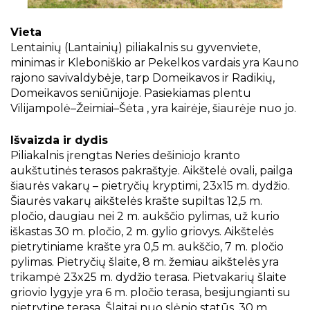
Projektai
Kraštotyrinės virtualios parodos
Vieta
Piligrimų keliai Kauno rajone
Lentainių (Lantainių) piliakalnis su gyvenviete,
minimas ir Kleboniškio ar Pekelkos vardais yra Kauno
rajono savivaldybėje, tarp Domeikavos ir Radikių,
Domeikavos seniūnijoje. Pasiekiamas plentu
Vilijampolė–Žeimiai–Šėta , yra kairėje, šiaurėje nuo jo.
Išvaizda ir dydis
Piliakalnis įrengtas Neries dešiniojo kranto
aukštutinės terasos pakraštyje. Aikštelė ovali, pailga
šiaurės vakarų – pietryčių kryptimi, 23x15 m. dydžio.
Šiaurės vakarų aikštelės krašte supiltas 12,5 m.
pločio, daugiau nei 2 m. aukščio pylimas, už kurio
iškastas 30 m. pločio, 2 m. gylio griovys. Aikštelės
pietrytiniame krašte yra 0,5 m. aukščio, 7 m. pločio
pylimas. Pietryčių šlaite, 8 m. žemiau aikštelės yra
trikampė 23x25 m. dydžio terasa. Pietvakarių šlaite
griovio lygyje yra 6 m. pločio terasa, besijungianti su
pietrytine terasa. Šlaitai nuo slėnio statūs, 30 m.