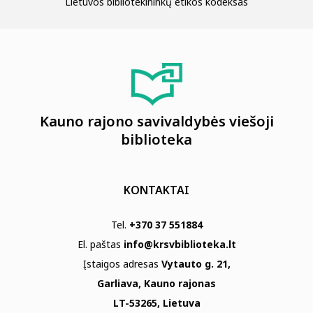
Lietuvos bibliotekininkų etikos kodeksas
Kauno rajono savivaldybės viešoji
biblioteka
KONTAKTAI
Tel.
+370 37 551884
El. paštas
info@krsvbiblioteka.lt
Įstaigos adresas
Vytauto g. 21,
Garliava, Kauno rajonas
LT-53265, Lietuva