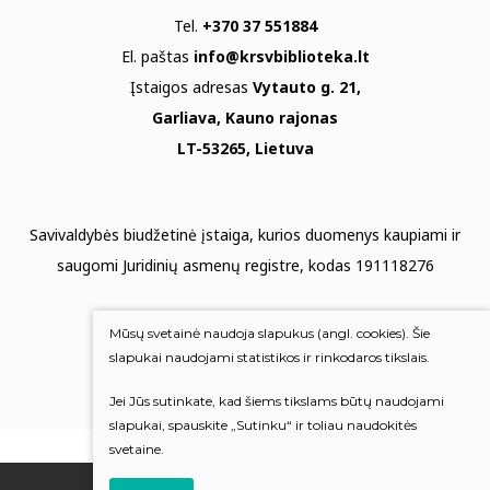
Tel.
+370 37 551884
El. paštas
info@krsvbiblioteka.lt
Įstaigos adresas
Vytauto g. 21,
Garliava, Kauno rajonas
LT-53265, Lietuva
Savivaldybės biudžetinė įstaiga, kurios duomenys kaupiami ir
saugomi Juridinių asmenų registre, kodas 191118276
Duomenų apsauga
Mūsų svetainė naudoja slapukus (angl. cookies). Šie
Mums rūpi Jūsų nuomonė
slapukai naudojami statistikos ir rinkodaros tikslais.
Jei Jūs sutinkate, kad šiems tikslams būtų naudojami
Įvertinkite mus
slapukai, spauskite „Sutinku“ ir toliau naudokitės
svetaine.