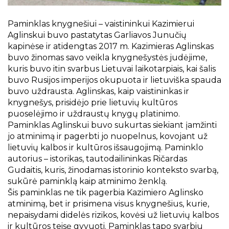
Projektai
Kraštotyrinės virtualios parodos
Paminklas knygnešiui – vaistininkui Kazimierui
Piligrimų keliai Kauno rajone
Aglinskui buvo pastatytas Garliavos Junučių
kapinėse ir atidengtas 2017 m. Kazimieras Aglinskas
buvo žinomas savo veikla knygnešystės judėjime,
kuris buvo itin svarbus Lietuvai laikotarpiais, kai šalis
buvo Rusijos imperijos okupuota ir lietuviška spauda
buvo uždrausta. Aglinskas, kaip vaistininkas ir
knygnešys, prisidėjo prie lietuvių kultūros
puoselėjimo ir uždraustų knygų platinimo.
Paminklas Aglinskui buvo sukurtas siekiant įamžinti
jo atminimą ir pagerbti jo nuopelnus, kovojant už
lietuvių kalbos ir kultūros išsaugojimą. Paminklo
autorius – istorikas, tautodailininkas Ričardas
Gudaitis, kuris, žinodamas istorinio konteksto svarbą,
sukūrė paminklą kaip atminimo ženklą.
Šis paminklas ne tik pagerbia Kazimiero Aglinsko
atminimą, bet ir prisimena visus knygnešius, kurie,
nepaisydami didelės rizikos, kovėsi už lietuvių kalbos
ir kultūros teisę gyvuoti. Paminklas tapo svarbiu