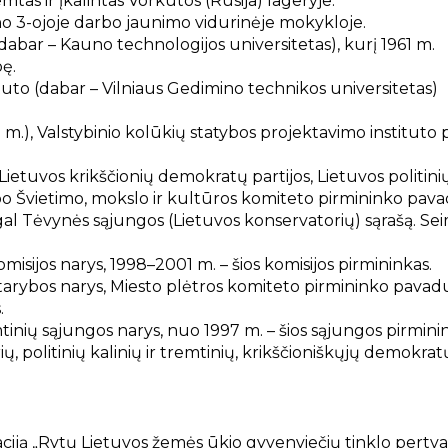
tas ir įkalintas Vorkutos (Rusija) lageryje.
no 3-ojoje darbo jaunimo vidurinėje mokykloje.
(dabar – Kauno technologijos universitetas), kurį 1961 m.
bę.
tituto (dabar – Vilniaus Gedimino technikos universitetas)
m.), Valstybinio kolūkių statybos projektavimo instituto p
Lietuvos krikščionių demokratų partijos, Lietuvos politinių
rbo Švietimo, mokslo ir kultūros komiteto pirmininko pav
gal Tėvynės sąjungos (Lietuvos konservatorių) sąrašą. Sei
isijos narys, 1998–2001 m. – šios komisijos pirmininkas.
tarybos narys, Miesto plėtros komiteto pirmininko pavadu
.
mtinių sąjungos narys, nuo 1997 m. – šios sąjungos pirmini
 politinių kalinių ir tremtinių, krikščioniškųjų demokratų
ciją „Rytų Lietuvos žemės ūkio gyvenviečių tinklo pertv