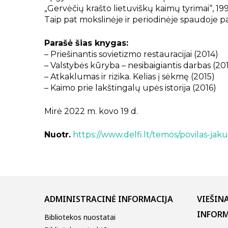
„Gervėčių krašto lietuviškų kaimų tyrimai“, 199
Taip pat mokslinėje ir periodinėje spaudoje pas
Parašė šias knygas:
– Priešinantis sovietizmo restauracijai (2014)
– Valstybės kūryba – nesibaigiantis darbas (20
– Atkaklumas ir rizika. Kelias į sėkmę (2015)
– Kaimo prie lakštingalų upės istorija (2016)
Mirė 2022 m. kovo 19 d.
Nuotr.
https://www.delfi.lt/temos/povilas-jaku
ADMINISTRACINĖ INFORMACIJA
VIEŠIN
INFORM
Bibliotekos nuostatai