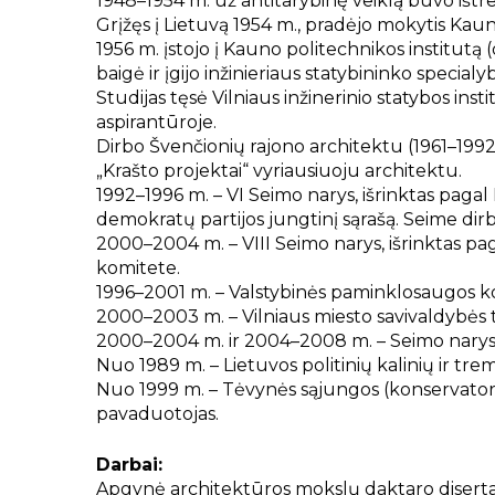
1948–1954 m. už antitarybinę veiklą buvo ištrem
Grįžęs į Lietuvą 1954 m., pradėjo mokytis Kau
1956 m. įstojo į Kauno politechnikos institutą 
baigė ir įgijo inžinieriaus statybininko specialy
Studijas tęsė Vilniaus inžinerinio statybos ins
aspirantūroje.
Dirbo Švenčionių rajono architektu (1961–1992 
„Krašto projektai“ vyriausiuoju architektu.
1992–1996 m. – VI Seimo narys, išrinktas pagal 
demokratų partijos jungtinį sąrašą. Seime di
2000–2004 m. – VIII Seimo narys, išrinktas pa
komitete.
1996–2001 m. – Valstybinės paminklosaugos kom
2000–2003 m. – Vilniaus miesto savivaldybės 
2000–2004 m. ir 2004–2008 m. – Seimo narys
Nuo 1989 m. – Lietuvos politinių kalinių ir tre
Nuo 1999 m. – Tėvynės sąjungos (konservatorių,
pavaduotojas.
Darbai:
Apgynė architektūros mokslų daktaro diserta