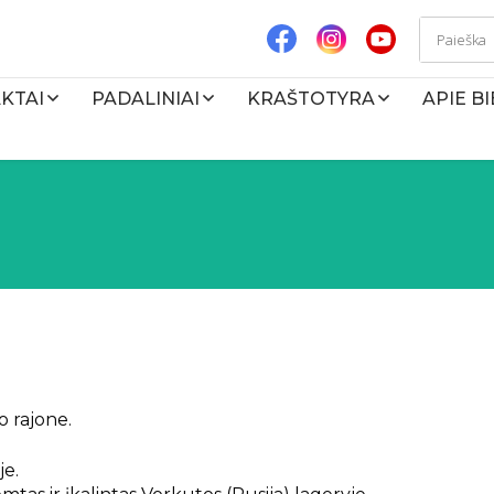
KTAI
PADALINIAI
KRAŠTOTYRA
APIE B
o rajone.
je.