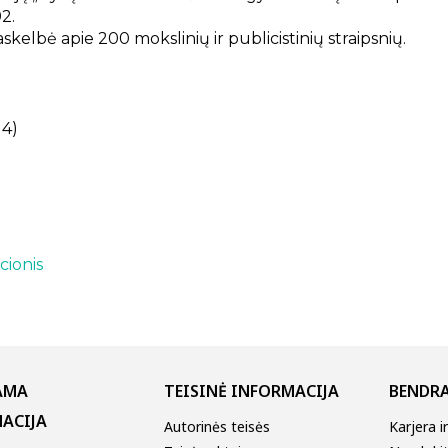
2.
kelbė apie 200 mokslinių ir publicistinių straipsnių.
14)
cionis
AMA
TEISINĖ INFORMACIJA
BENDRA
ACIJA
Autorinės teisės
Karjera i