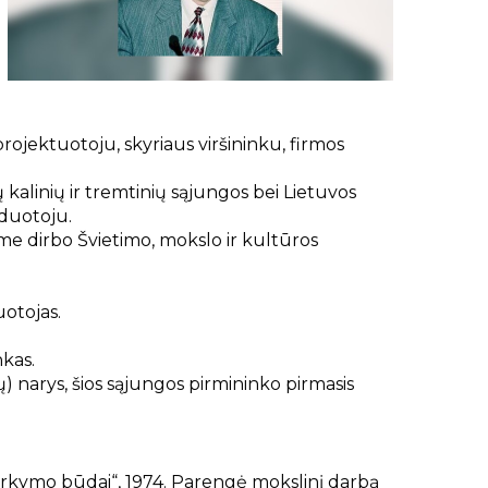
rojektuotoju, skyriaus viršininku, firmos
 kalinių ir tremtinių sąjungos bei Lietuvos
aduotoju.
me dirbo Švietimo, mokslo ir kultūros
otojas.
nkas.
) narys, šios sąjungos pirmininko pirmasis
arkymo būdai“, 1974. Parengė mokslinį darbą