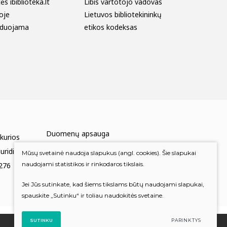
s ibiblioteka.lt
Libis vartotojo vadovas
oje
Lietuvos bibliotekininkų
duojama
etikos kodeksas
Duomenų apsauga
 kurios
Mums rūpi Jūsų nuomonė
uridinių
Mūsų svetainė naudoja slapukus (angl. cookies). Šie slapukai
naudojami statistikos ir rinkodaros tikslais.
276
Įvertinkite mus
Jei Jūs sutinkate, kad šiems tikslams būtų naudojami slapukai,
spauskite „Sutinku“ ir toliau naudokitės svetaine.
SUTINKU
PARINKTYS