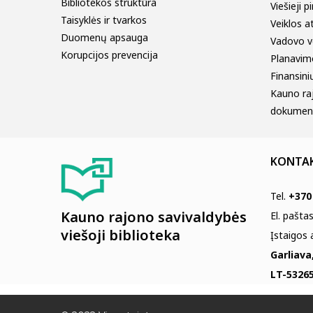
Bibliotekos struktūra
Viešieji p
Taisyklės ir tvarkos
Veiklos a
Duomenų apsauga
Vadovo v
Korupcijos prevencija
Planavim
Finansinių
Kauno ra
dokumen
KONTA
Tel.
+370
Kauno rajono savivaldybės
El. pašta
viešoji biblioteka
Įstaigos
Garliava
LT-53265