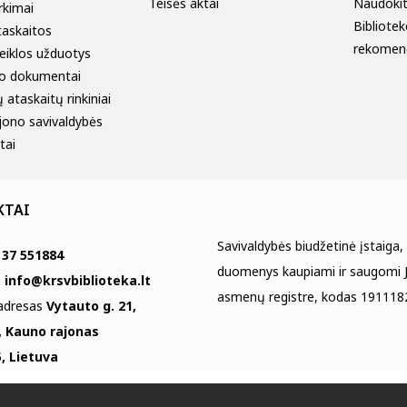
Teisės aktai
Naudokitė
irkimai
Bibliotek
taskaitos
rekomen
eiklos užduotys
o dokumentai
 ataskaitų rinkiniai
jono savivaldybės
tai
KTAI
Savivaldybės biudžetinė įstaiga,
 37 551884
duomenys kaupiami ir saugomi J
s
info@krsvbiblioteka.lt
asmenų registre, kodas 191118
 adresas
Vytauto g. 21,
, Kauno rajonas
, Lietuva