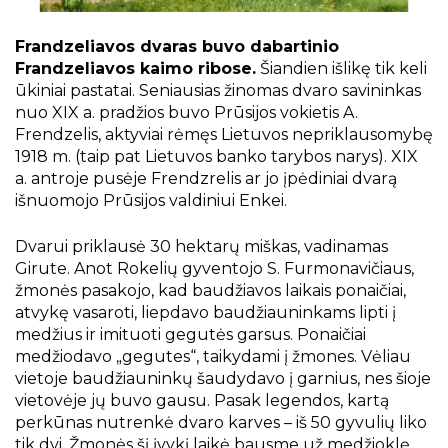
Projektai
Kraštotyrinės virtualios parodos
Frandzeliavos dvaras buvo dabartinio
Piligrimų keliai Kauno rajone
Frandzeliavos kaimo ribose.
Šiandien išlikę tik keli
ūkiniai pastatai. Seniausias žinomas dvaro savininkas
nuo XIX a. pradžios buvo Prūsijos vokietis A.
Frendzelis, aktyviai rėmęs Lietuvos nepriklausomybę
1918 m. (taip pat Lietuvos banko tarybos narys). XIX
a. antroje pusėje Frendzrelis ar jo įpėdiniai dvarą
išnuomojo Prūsijos valdiniui Enkei.
Dvarui priklausė 30 hektarų miškas, vadinamas
Girute. Anot Rokelių gyventojo S. Furmonavičiaus,
žmonės pasakojo, kad baudžiavos laikais ponaičiai,
atvykę vasaroti, liepdavo baudžiauninkams lipti į
medžius ir imituoti gegutės garsus. Ponaičiai
medžiodavo „gegutes“, taikydami į žmones. Vėliau
vietoje baudžiauninkų šaudydavo į garnius, nes šioje
vietovėje jų buvo gausu. Pasak legendos, kartą
perkūnas nutrenkė dvaro karves – iš 50 gyvulių liko
tik dvi. Žmonės šį įvykį laikė bausme už medžioklę.