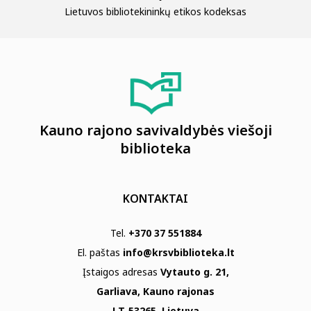
Lietuvos bibliotekininkų etikos kodeksas
Kauno rajono savivaldybės viešoji
biblioteka
KONTAKTAI
Tel.
+370 37 551884
El. paštas
info@krsvbiblioteka.lt
Įstaigos adresas
Vytauto g. 21,
Garliava, Kauno rajonas
LT-53265, Lietuva