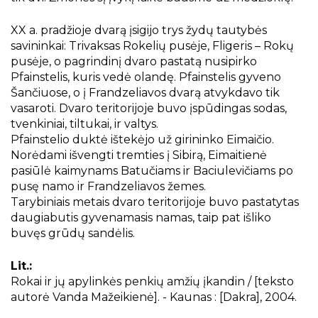
XX a. pradžioje dvarą įsigijo trys žydų tautybės
savininkai: Trivaksas Rokelių pusėje, Fligeris – Rokų
pusėje, o pagrindinį dvaro pastatą nusipirko
Pfainstelis, kuris vedė olandę. Pfainstelis gyveno
Šančiuose, o į Frandzeliavos dvarą atvykdavo tik
vasaroti. Dvaro teritorijoje buvo įspūdingas sodas,
tvenkiniai, tiltukai, ir valtys.
Pfainstelio duktė ištekėjo už girininko Eimaičio.
Norėdami išvengti tremties į Sibirą, Eimaitienė
pasiūlė kaimynams Batučiams ir Baciulevičiams po
pusę namo ir Frandzeliavos žemes.
Tarybiniais metais dvaro teritorijoje buvo pastatytas
daugiabutis gyvenamasis namas, taip pat išliko
buvęs grūdų sandėlis.
Lit.:
Rokai ir jų apylinkės penkių amžių įkandin / [teksto
autorė Vanda Mažeikienė]. - Kaunas : [Dakra], 2004.