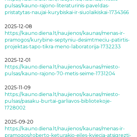
pulsas/kauno-rajono-literaturinis-paveldas-
pristatytas-naujai-kurybiskai-ir-siuolaikiskai-1734366
2025-12-08
https://kauno.diena.lt/naujienos/kaunas/menas-ir-
pramogos/kurybine-septyniu-desimtmeciu-patirtis-
projektas-tapo-tikra-meno-laboratorija-1732233
2025-12-01
https://kauno.diena.lt/naujienos/kaunas/miesto-
pulsas/kauno-rajono-70-metis-seime-1731204
2025-11-09
https://kauno.diena.lt/naujienos/kaunas/miesto-
pulsas/pasaku-burtai-garliavos-bibliotekoje-
1728002
2025-09-20
https://kauno.diena.lt/naujienos/kaunas/menas-ir-
pramogos/roberto-keturakio-eiles-kviecia-atsigrezti-