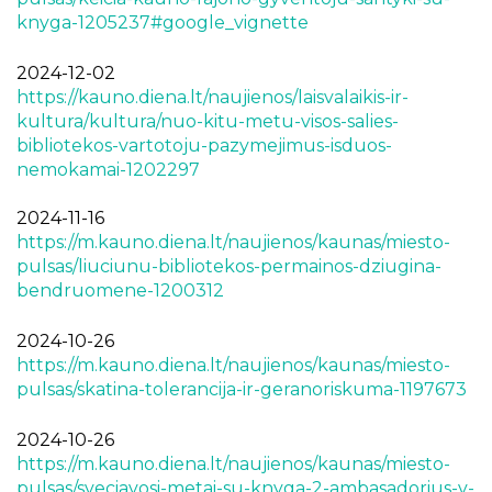
knyga-1205237#google_vignette
2024-12-02
https://kauno.diena.lt/naujienos/laisvalaikis-ir-
kultura/kultura/nuo-kitu-metu-visos-salies-
bibliotekos-vartotoju-pazymejimus-isduos-
nemokamai-1202297
2024-11-16
https://m.kauno.diena.lt/naujienos/kaunas/miesto-
pulsas/liuciunu-bibliotekos-permainos-dziugina-
bendruomene-1200312
2024-10-26
https://m.kauno.diena.lt/naujienos/kaunas/miesto-
pulsas/skatina-tolerancija-ir-geranoriskuma-1197673
2024-10-26
https://m.kauno.diena.lt/naujienos/kaunas/miesto-
pulsas/sveciavosi-metai-su-knyga-2-ambasadorius-v-