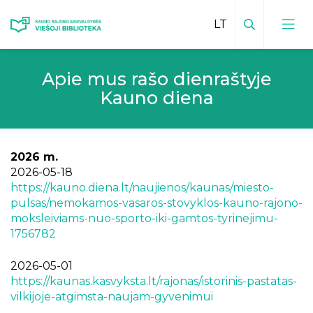
Paieška
Apie mus rašo dienraštyje
Viešosios bibliotekos kontaktai
Kauno diena
Vadovas
Padalinių kontaktai
Padalinių veiklų planai
Bibliotekos leidiniai
2026 m.
Mokamos paslaugos padaliniuose
2026-05-18
Inovatyvūs kraštotyros darbai
Teikiamos paslaugos
https://kauno.diena.lt/naujienos/kaunas/miesto-
Facebook padaliniuose
Kraštiečiai
pulsas/nemokamos-vasaros-stovyklos-kauno-rajono-
Mėnesio veiklų planas
Vaikų centras
moksleiviams-nuo-sporto-iki-gamtos-tyrinejimu-
Kauno rajonas spaudoje
1756782
Bibliotekos istorija
Edukacijos vaikams
Virtualios edukacijos
Elektroninis kraštotyros katalogas
Vizija, misija, tikslai
2026-05-01
Būreliai ir klubai
Renginių transliacijos
Istoriniai, kultūriniai ir gamtos paminklai
https://kaunas.kasvyksta.lt/rajonas/istorinis-pastatas-
Bibliotekos
Apdovanojimai
Sensorinis kambarys
vilkijoje-atgimsta-naujam-gyvenimui
Vaizdo įrašai
Viešoji biblioteka ir padaliniai spaudoje