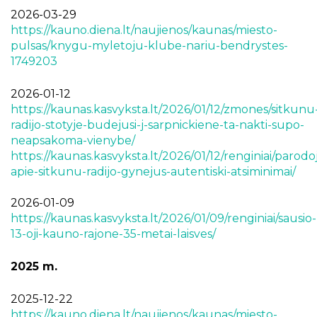
Projektai
2026-03-29
Kraštotyrinės virtualios parodos
https://kauno.diena.lt/naujienos/kaunas/miesto-
pulsas/knygu-myletoju-klube-nariu-bendrystes-
Piligrimų keliai Kauno rajone
1749203
2026-01-12
https://kaunas.kasvyksta.lt/2026/01/12/zmones/sitkunu
radijo-stotyje-budejusi-j-sarpnickiene-ta-nakti-supo-
neapsakoma-vienybe/
https://kaunas.kasvyksta.lt/2026/01/12/renginiai/parodo
apie-sitkunu-radijo-gynejus-autentiski-atsiminimai/
2026-01-09
https://kaunas.kasvyksta.lt/2026/01/09/renginiai/sausio-
13-oji-kauno-rajone-35-metai-laisves/
2025 m.
2025-12-22
https://kauno.diena.lt/naujienos/kaunas/miesto-