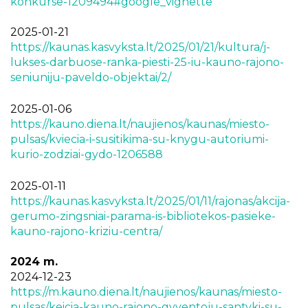
konkurse-1209494#google_vignette
2025-01-21
https://kaunas.kasvyksta.lt/2025/01/21/kultura/j-
lukses-darbuose-ranka-piesti-25-iu-kauno-rajono-
seniuniju-paveldo-objektai/2/
2025-01-06
https://kauno.diena.lt/naujienos/kaunas/miesto-
pulsas/kviecia-i-susitikima-su-knygu-autoriumi-
kurio-zodziai-gydo-1206588
2025-01-11
https://kaunas.kasvyksta.lt/2025/01/11/r
ajonas/akcija-
gerumo-zingsniai-parama-is-bibliotekos-pasieke-
kauno-rajono-kriziu-centra/
2024 m.
2024-12-23
https://m.kauno.diena.lt/naujienos/kaunas/miesto-
pulsas/keicia-kauno-rajono-gyventoju-santyki-su-